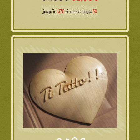
prix
prix
jusqu'à
1.77€
si vous achetez
50
initial
actuel
était :
est :
59.00€.
54.00€.