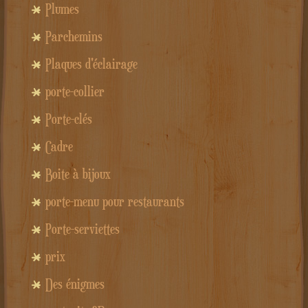
Plumes
Parchemins
Plaques d'éclairage
porte-collier
Porte-clés
Cadre
Boite à bijoux
porte-menu pour restaurants
Porte-serviettes
prix
Des énigmes