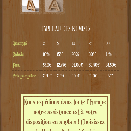
TABLEAU DES REMISES
Quantité
2
5
10
25
50
Rabais
10%
15%
20%
30%
41%
Total
5.40€
12.75€
24.00€
52.50€
88.50€
Prix par pièce
2.70€
2.55€
2.40€
2.10€
1.77€
Nous expédions dans toute l'Europe,
notre assistance est à votre
disposition en anglais ! Choisissez