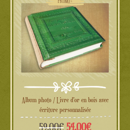
PROMO !
26.00€.
14.00€.
Album photo / Livre d'or en bois avec
écriture personnalisée
Le
Le
59.00
€
54.00
€