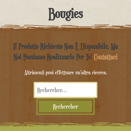
contenu
Bougies
Il Prodotto Richiesto Non È Disponibile, Ma
Noi Possiamo Realizzarlo Per Te!
Contattaci
Altrimenti puoi effettuare un'altra ricerca.
Rechercher :