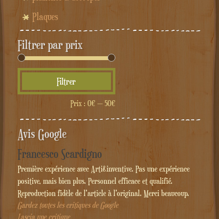
Plaques
Filtrer par prix
Prix
Prix
Filtrer
min
max
Prix :
0€
—
50€
Avis Google
Francesco Scardigno
Première expérience avec Arti&inventive. Pas une expérience
positive, mais bien plus. Personnel efficace et qualifié.
Reproduction fidèle de l'article à l'original. Merci beaucoup.
Gardez toutes les critiques de Google
Lascia une critique