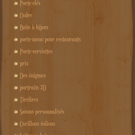
Porte-clés
Cadre
Boite à bijoux
porte-menu pour restaurants
Porte-serviettes
prix
Des énigmes
portraits 3D
Tirelires
Savons personnalisés
Carillons éoliens