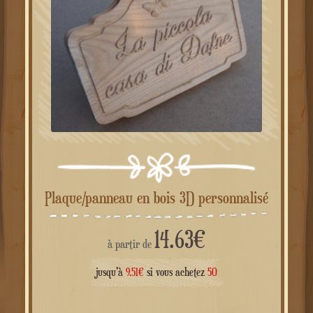
Plaque/panneau en bois 3D personnalisé
14.63
€
à partir de
jusqu'à
9.51
€
si vous achetez
50