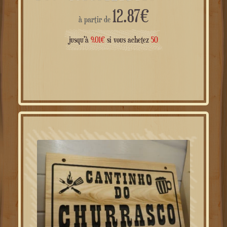
12.87
€
à partir de
jusqu'à
9.01
€
si vous achetez
50