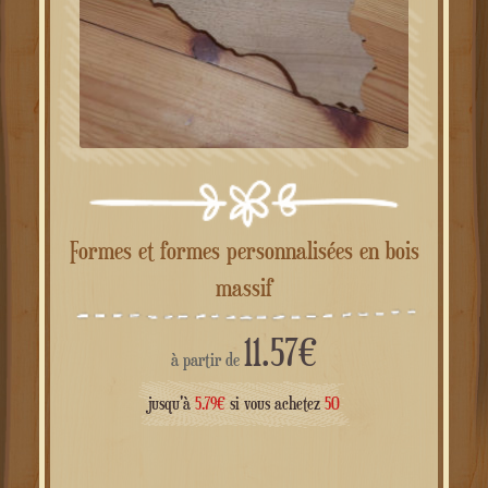
Formes et formes personnalisées en bois
massif
11.57
€
à partir de
jusqu'à
5.79
€
si vous achetez
50