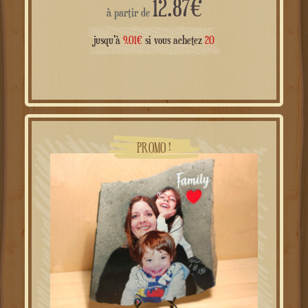
12.87
€
à partir de
jusqu'à
9.01
€
si vous achetez
20
PROMO !