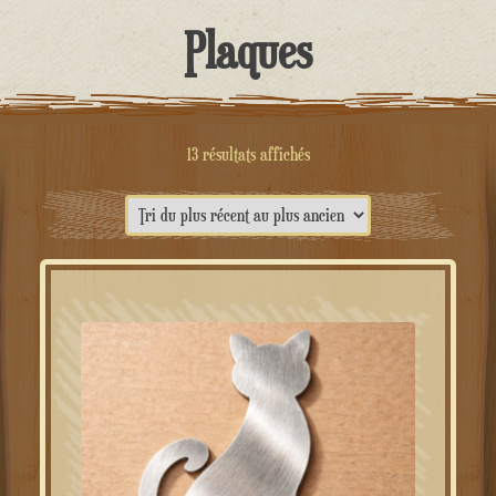
contenu
Plaques
Trié
13 résultats affichés
du
plus
récent
au
plus
ancien