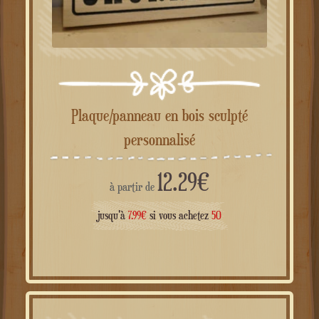
Plaque/panneau en bois sculpté
personnalisé
12.29
€
à partir de
jusqu'à
7.99
€
si vous achetez
50