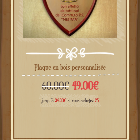
Plaque en bois personnalisée
Le
Le
60.00
€
49.00
€
prix
prix
jusqu'à
34.30
€
si vous achetez
25
initial
actuel
était :
est :