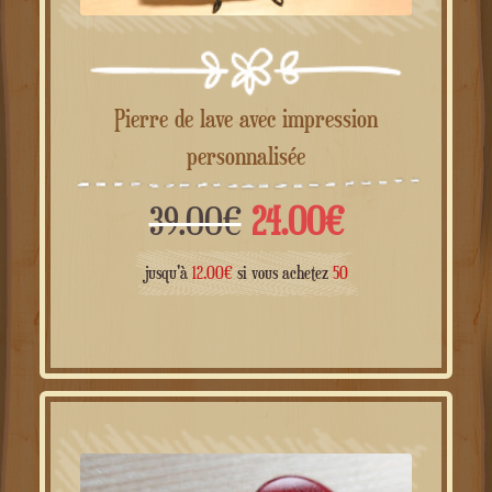
Pierre de lave avec impression
personnalisée
Le
Le
39.00
€
24.00
€
prix
prix
jusqu'à
12.00
€
si vous achetez
50
initial
actuel
était :
est :
39.00€.
24.00€.