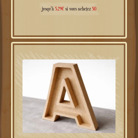
8.97
€
à partir de
jusqu'à
5.29
€
si vous achetez
50