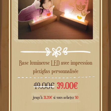
Base lumineuse LED avec impression
plexiglas personnalisée
Le
Le
49.00
€
39.00
€
prix
prix
jusqu'à
31.20
€
si vous achetez
50