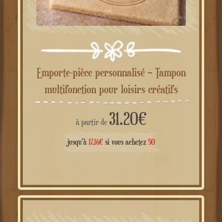
Emporte-pièce personnalisé – Tampon
multifonction pour loisirs créatifs
31.20
€
à partir de
jusqu'à
17.16
€
si vous achetez
50