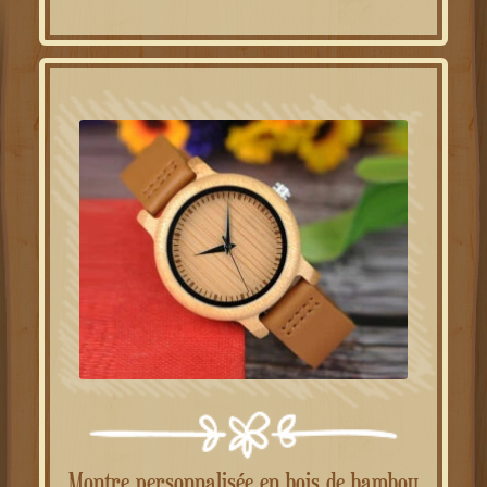
initial
actuel
était :
est :
49.00€.
39.00€.