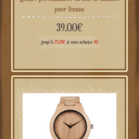
Montre personnalisée en bois de bambou
pour femme
39.00
€
jusqu'à
25.35
€
si vous achetez
50