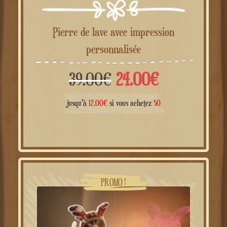
Pierre de lave avec impression
personnalisée
Le
Le
39.00
€
24.00
€
prix
prix
jusqu'à
12.00
€
si vous achetez
50
initial
actuel
était :
est :
39.00€.
24.00€.
PROMO !