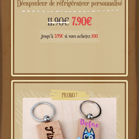
Décapsuleur de réfrigérateur personnalisé
Le
Le
11.90
€
7.90
€
prix
prix
jusqu'à
3.95
€
si vous achetez
100
initial
actuel
était :
est :
11.90€.
7.90€.
PROMO !