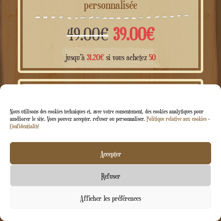
Boîte à musique train de Noël en bois
personnalisée
Le
Le
49.00
€
39.00
€
prix
prix
jusqu'à
31.20
€
si vous achetez
50
initial
actuel
Nous utilisons des cookies techniques et, avec votre consentement, des cookies analytiques pour
PROMO !
était :
est :
améliorer le site. Vous pouvez accepter, refuser ou personnaliser.
Politique relative aux cookies
-
Confidentialité
49.00€.
39.00€.
Accepter
Refuser
Contactez-nous
Afficher les préférences
Ouvrir