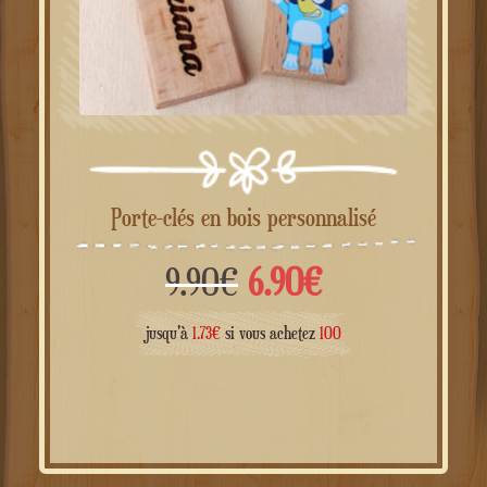
Porte-clés en bois personnalisé
Le
Le
9.90
€
6.90
€
prix
prix
jusqu'à
1.73
€
si vous achetez
100
initial
actuel
était :
est :