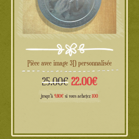
Pièce avec image 3D personnalisée
Le
Le
25.00
€
22.00
€
prix
prix
jusqu'à
9.80€
si vous achetez
100
initial
actuel
était :
est :