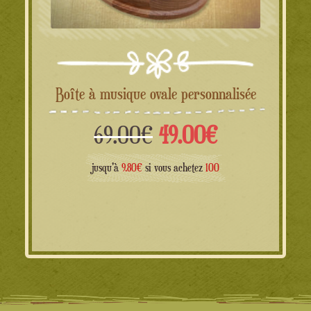
Boîte à musique ovale personnalisée
Le
Le
69.00
€
49.00
€
prix
prix
jusqu'à
9.80€
si vous achetez
100
initial
actuel
était :
est :
69.00€.
49.00€.