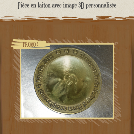
contenu
Pièce en laiton avec image 3D personnalisée
PROMO !