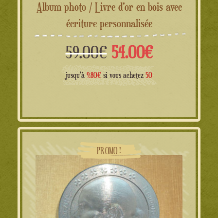
Album photo / Livre d'or en bois avec
écriture personnalisée
Le
Le
59.00
€
54.00
€
prix
prix
jusqu'à
9.80€
si vous achetez
50
initial
actuel
était :
est :
59.00€.
54.00€.
PROMO !