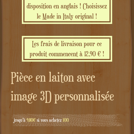
disposition en anglais ! Choisissez
le Made in Italy original !
Les frais de livraison pour ce
produit commencent à 12,90 € !
Pièce en laiton avec
image 3D personnalisée
jusqu'à
9.80€
si vous achetez
100