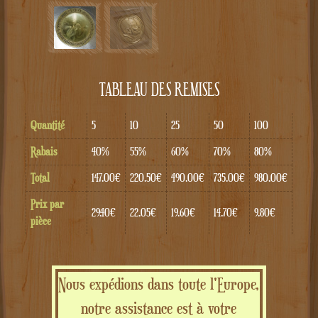
TABLEAU DES REMISES
Quantité
5
10
25
50
100
Rabais
40%
55%
60%
70%
80%
Total
147.00€
220.50€
490.00€
735.00€
980.00€
Prix par
29.40€
22.05€
19.60€
14.70€
9.80€
pièce
Nous expédions dans toute l'Europe,
notre assistance est à votre