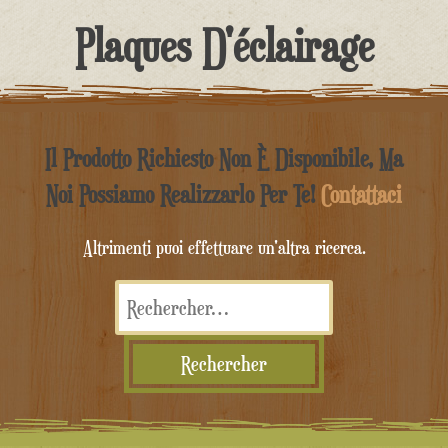
contenu
Plaques D'éclairage
Il Prodotto Richiesto Non È Disponibile, Ma
Noi Possiamo Realizzarlo Per Te!
Contattaci
Altrimenti puoi effettuare un'altra ricerca.
Rechercher :