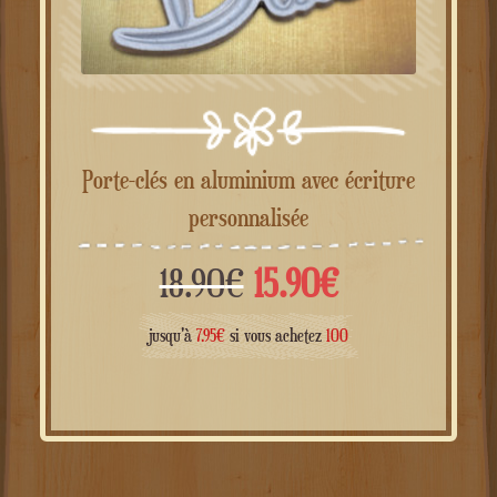
Porte-clés en aluminium avec écriture
personnalisée
Le
Le
18.90
€
15.90
€
prix
prix
jusqu'à
7.95
€
si vous achetez
100
initial
actuel
était :
est :