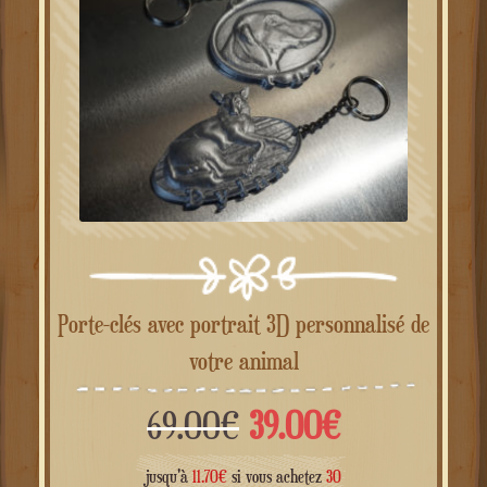
Porte-clés avec portrait 3D personnalisé de
votre animal
Le
Le
69.00
€
39.00
€
prix
prix
jusqu'à
11.70
€
si vous achetez
30