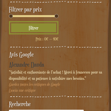
Filtrer par prix
Prix
Prix
Filtrer
min
max
Prix :
0€
—
40€
Avis Google
Alexandre Dauda
"Satisfait et enthousiaste de l'achat ! Merci à Francesco pour sa
disponibilité et sa patience à satisfaire mes besoins."
Gardez toutes les critiques de Google
Lascia une critique
Recherche