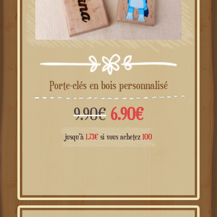
Porte-clés en bois personnalisé
Le
Le
9.90
€
6.90
€
prix
prix
jusqu'à
1.73
€
si vous achetez
100
initial
actuel
était :
est :
9.90€.
6.90€.