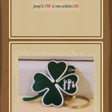
jusqu'à
1.93
€
si vous achetez
150