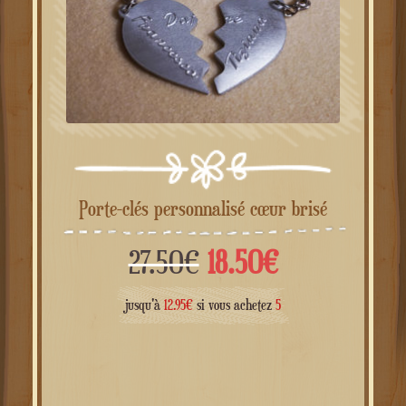
Porte-clés personnalisé cœur brisé
Le
Le
27.50
€
18.50
€
prix
prix
jusqu'à
12.95
€
si vous achetez
5
initial
actuel
était :
est :