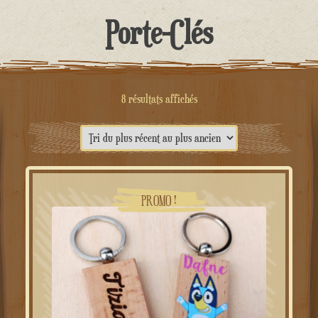
contenu
Porte-Clés
Trié
8 résultats affichés
du
plus
récent
au
PROMO !
plus
ancien