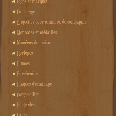
logos et marques
Carrelage
Étiquettes pour animaux de compagnie
Monnaies et médailles
Numéros de maison
Horloges
Plumes
Parchemins
Plaques d'éclairage
porte-collier
Porte-clés
Cadre