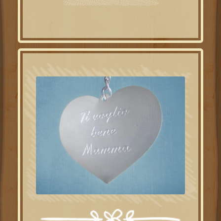
initial
actuel
était :
est :
69.00€.
39.00€.