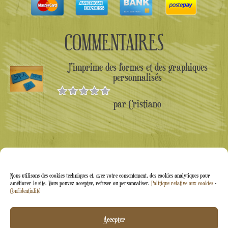
COMMENTAIRES
J'imprime des formes et des graphiques
personnalisés
par Cristiano
Note
5
sur
5
Nous utilisons des cookies techniques et, avec votre consentement, des cookies analytiques pour
améliorer le site. Vous pouvez accepter, refuser ou personnaliser.
Politique relative aux cookies
-
Confidentialité
Arti&Inventive ® 2005-2026 | Numéro de TVA :
Accepter