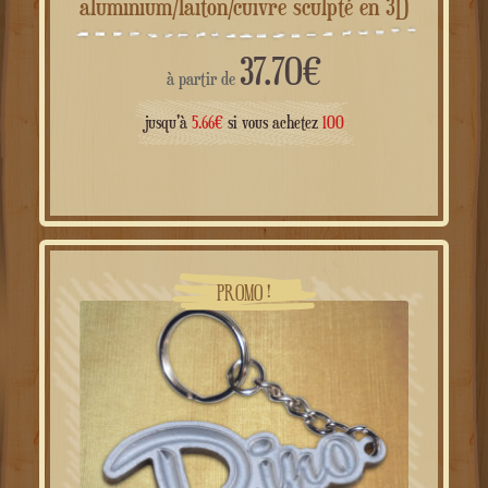
aluminium/laiton/cuivre sculpté en 3D
37.70
€
à partir de
jusqu'à
5.66
€
si vous achetez
100
PROMO !