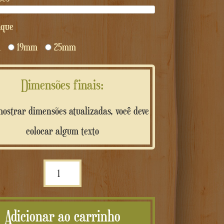
aque
m
19mm
25mm
Dimensões finais:
ostrar dimensões atualizadas, você deve
colocar algum texto
Quantidade
Lettere
Riempibili
Adicionar ao carrinho
3D