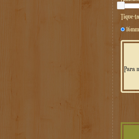
tique-t
16m
Para m