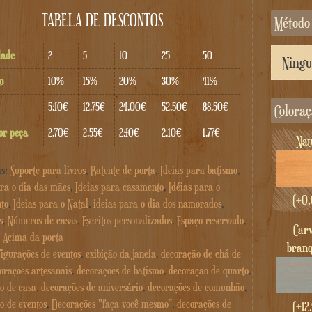
TABELA DE DESCONTOS
Método
dade
2
5
10
25
50
o
10%
15%
20%
30%
41%
5.40€
12.75€
24.00€
52.50€
88.50€
Colora
or peça
2.70€
2.55€
2.40€
2.10€
1.77€
Na
as:
Suporte para livros
,
Batente de porta
,
Ideias para batismo
,
ara o dia das mães
,
Ideias para casamento
,
Idéias para o
(+
0.
to
,
Ideias para o Natal
,
ideias para o dia dos namorados
,
s
,
Números de casas
,
Escritos personalizados
,
Espaço reservado
,
carvalho
,
Acima da porta
bran
figurações de eventos
,
exibição da janela
,
decoração de chá de
orações artesanais
,
decorações de batismo
,
decoração de quarto
,
o de casa
,
decorações de aniversário
,
decorações de comunhão
,
o de eventos
,
Decorações "faça você mesmo"
,
decorações de
(+
12