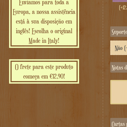
Enviamos para toda a
(+
12
Europa, a nossa assistência
está à sua disposição em
inglês! Escolha o original
Suport
Made in Italy!
O frete para este produto
Notas
começa em €12,90!
Cartas