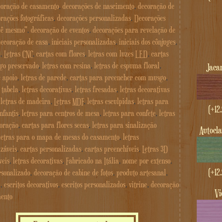
coração de casamento
,
decorações de nascimento
,
decoração de
rações fotográficas
,
decorações personalizadas
,
Decorações
cê mesmo"
,
decoração de eventos
,
decorações para revelação de
decoração de casa
,
iniciais personalizadas
,
iniciais dos cônjuges
,
D
,
Letras CNC
,
cartas com flores
,
letras com luzes LED
,
cartas
go preservado
,
letras com resina
,
letras de espuma floral
,
Jac
e apoio
,
letras de parede
,
cartas para preencher com musgo
,
 tabela
,
letras decorativas
,
letras fresadas
,
letras decorativas
,
letras de madeira
,
Letras MDF
,
letras esculpidas
,
letras para
(+
12
nfantis
,
letras para centros de mesa
,
letras para confete
,
letras
oração
,
cartas para flores secas
,
letras para sinalização
Autocl
letras para o mapa de mesas do casamento
,
letras
záveis
,
cartas personalizadas
,
cartas preenchíveis
,
Letras 3D
veis
,
letras decorativas
,
Fabricado na Itália
,
nome por extenso
,
(+
12
sonalizado
,
decoração de cabine de fotos
,
produto artesanal
,
D
,
escritos decorativos
,
escritos personalizados
,
vitrine
,
decoração
V
ento