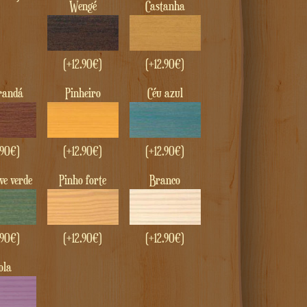
Wengé
castanha
(+
12.90
€
)
(+
12.90
€
)
arandá
Pinheiro
Céu azul
.90
€
)
(+
12.90
€
)
(+
12.90
€
)
ave verde
Pinho forte
Branco
.90
€
)
(+
12.90
€
)
(+
12.90
€
)
iola