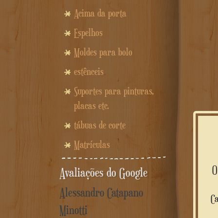
Acima da porta
Espelhos
Moldes para bolo
estênceis
Suportes para pinturas,
placas etc.
tábuas de corte
Matrículas
Avaliações do Google
Alessandro Catapano
Ca
Minotti