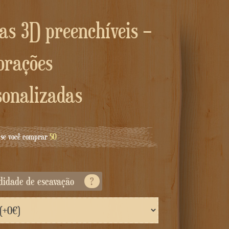
orações
sonalizadas
se você comprar
50
ndidade de escavação
?