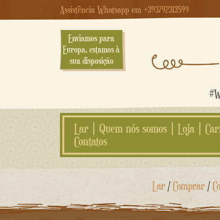
Assistência Whatsapp em +393792313599
Enviamos para
Europa, estamos à
sua disposição
#We
Lar
Quem nós somos
Loja
Car
Contatos
Ir
Lar
/
Comprar
/
C
para
o
conteúdo