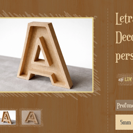
Letras 3D preenchíveis –
Dec
per
até
1.77€
Profu