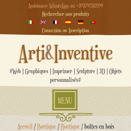
Assistance WhatsApp au +393792313599
Rechercher nos produits
Connexion ou Inscription
Arti
&
Inventive
#Web | Graphiques | Imprimer | Sculpture | 3D | Objets
personnalisés#
MENU
Aller
Accueil
/
Boutique
/
Boutique
/ boîtes en bois
au