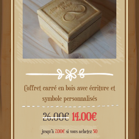
Coffret carré en bois avec écriture et
symbole personnalisés
Le
Le
26.00
€
14.00
€
prix
prix
jusqu'à
7.00
€
si vous achetez
50