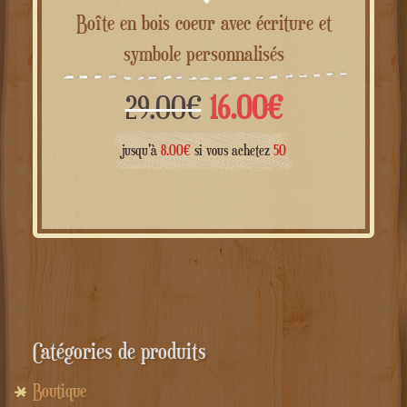
Boîte en bois coeur avec écriture et
symbole personnalisés
Le
Le
29.00
€
16.00
€
prix
prix
jusqu'à
8.00
€
si vous achetez
50
initial
actuel
était :
est :
29.00€.
16.00€.
Catégories de produits
Boutique