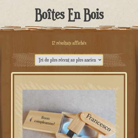
contenu
Boîtes En Bois
Trié
12 résultats affichés
du
plus
récent
au
plus
ancien