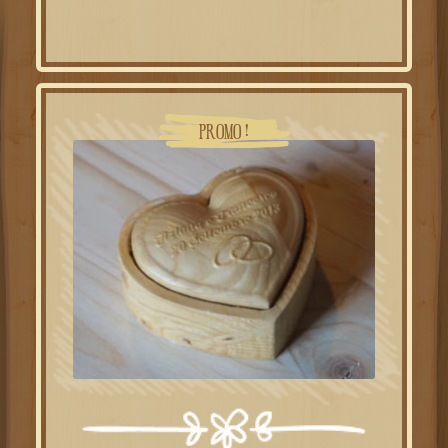
initial
actuel
était :
est :
26.00€.
14.00€.
PROMO !