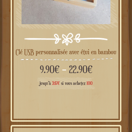
Clé USB personnalisée avec étui en bambou
Gamme
9.90
€
–
22.90
€
de
jusqu'à
3.47
€
si vous achetez
100
prix :
de
9.90€