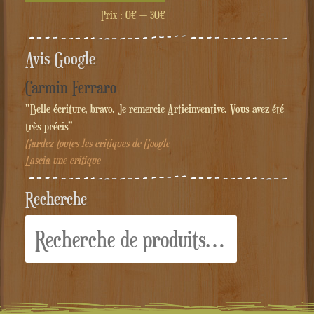
min
max
Prix :
0€
—
30€
Avis Google
Carmin Ferraro
"Belle écriture, bravo. Je remercie Artieinventive. Vous avez été
très précis"
Gardez toutes les critiques de Google
Lascia une critique
Recherche
Recherche
pour :