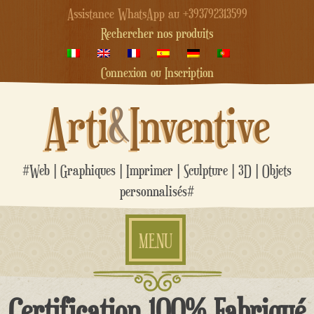
Assistance WhatsApp au +393792313599
Rechercher nos produits
Connexion ou Inscription
Arti
&
Inventive
#Web | Graphiques | Imprimer | Sculpture | 3D | Objets
personnalisés#
MENU
Aller
Certification 100% Fabriqué
au