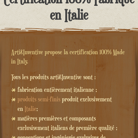
contenu
en Italie
Arti&Inventive propose la certification 100% Made
in Italy.
Tous les produits arti&Inventive sont :
fabrication entièrement italienne ;
produits semi-finis
produit exclusivement
en
Italie
;
matières premières et composants
exclusivement italiens de première qualité ;
conceptions et ingénierie exclusives de