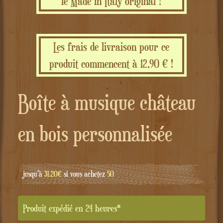
le Made in Italy original !
Les frais de livraison pour ce
produit commencent à 12,90 € !
Boîte à musique château
en bois personnalisée
jusqu'à
31.20€
si vous achetez
50
Produit expédié en 24 heures*