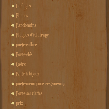
Horloges
Plumes
Parchemins
Plaques d'éclairage
porte-collier
Porte-clés
Cadre
Boite à bijoux
porte-menu pour restaurants
Porte-serviettes
prix