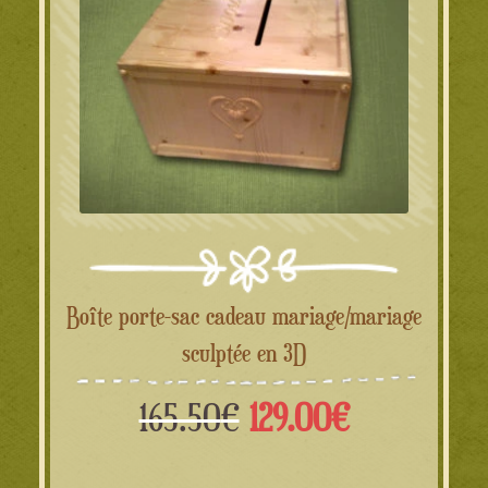
Boîte porte-sac cadeau mariage/mariage
sculptée en 3D
Le
Le
165.50
€
129.00
€
prix
prix