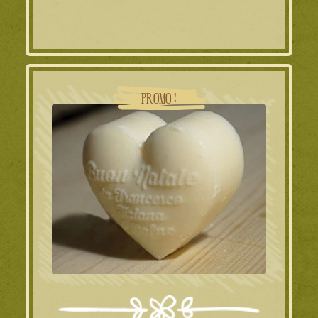
initial
actuel
était :
est :
165.50€.
129.00€.
PROMO !