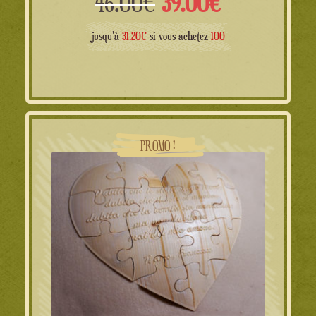
Le
Le
46.00
€
39.00
€
prix
prix
jusqu'à
31.20€
si vous achetez
100
initial
actuel
était :
est :
46.00€.
39.00€.
PROMO !