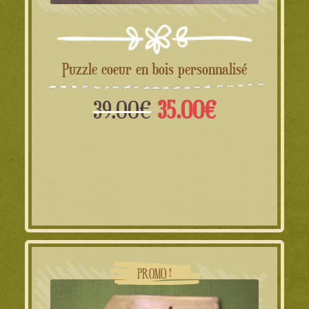
Puzzle coeur en bois personnalisé
Le
Le
39.00
€
35.00
€
prix
prix
initial
actuel
était :
est :
39.00€.
35.00€.
PROMO !