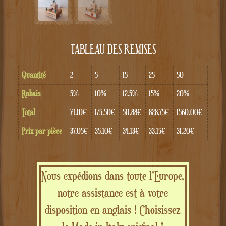
TABLEAU DES REMISES
Quantité
2
5
15
25
50
Rabais
5%
10%
12.5%
15%
20%
Total
74.10€
175.50€
511.88€
828.75€
1560.00€
Prix par pièce
37.05€
35.10€
34.13€
33.15€
31.20€
Nous expédions dans toute l'Europe,
notre assistance est à votre
disposition en anglais ! Choisissez