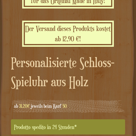
für das Original Made in Italy!
Der Versand dieses Produkts kostet
ab 12,90 €!
Personalisierte Schloss-
Spieluhr aus Holz
ab
31.20€
jeweils beim Kauf
50
Prodotto spedito in 24 Stunden*