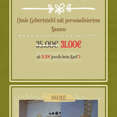
Ovale Geburtstafel mit personalisiertem
Namen
Ursprünglicher
Aktueller
35.00
€
31.00
€
Preis
Preis
ab
31.20€
jeweils beim Kauf
3
war:
ist:
35.00€
31.00€.
ANGEBOT!