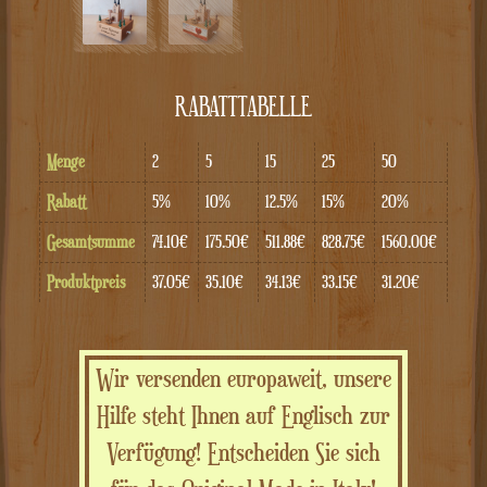
RABATTTABELLE
Menge
2
5
15
25
50
Rabatt
5%
10%
12.5%
15%
20%
Gesamtsumme
74.10€
175.50€
511.88€
828.75€
1560.00€
Produktpreis
37.05€
35.10€
34.13€
33.15€
31.20€
Wir versenden europaweit, unsere
Hilfe steht Ihnen auf Englisch zur
Verfügung! Entscheiden Sie sich