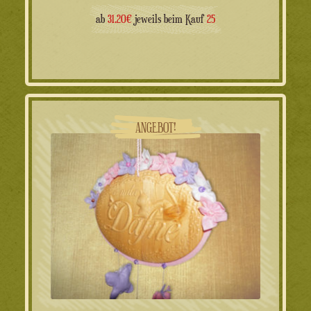
Preis
Preis
ab
31.20€
jeweils beim Kauf
25
war:
ist:
19.90€
15.90€.
ANGEBOT!