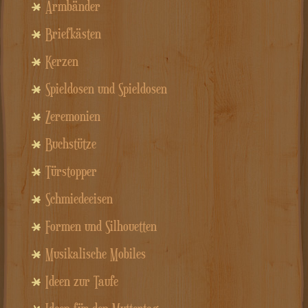
Armbänder
Briefkästen
Kerzen
Spieldosen und Spieldosen
Zeremonien
Buchstütze
Türstopper
Schmiedeeisen
Formen und Silhouetten
Musikalische Mobiles
Ideen zur Taufe