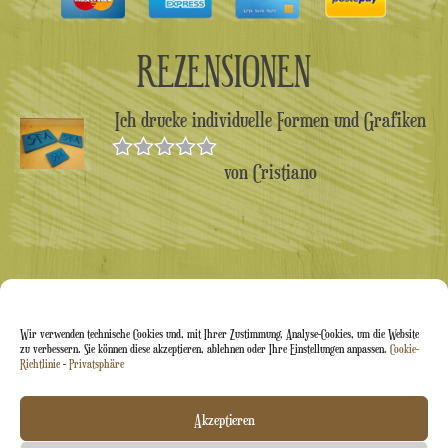
REZENSIONEN
Ich drucke individuelle Formen und Grafiken
von Cristiano
Bewertet
mit
5
von 5
Wir verwenden technische Cookies und, mit Ihrer Zustimmung, Analyse-Cookies, um die Website
zu verbessern. Sie können diese akzeptieren, ablehnen oder Ihre Einstellungen anpassen.
Cookie-
Richtlinie
-
Privatsphäre
Arti&Inventive ® 2005–2026 | USt-IdNr. 05070120877 |
Akzeptieren
Eingetragen im Handwerkerregister CT-711169 |