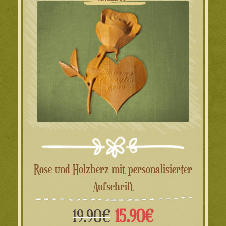
Rose und Holzherz mit personalisierter
Aufschrift
Ursprünglicher
Aktueller
19.90
€
15.90
€