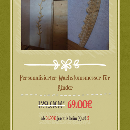
Personalisierter Wachstumsmesser für
Kinder
Ursprünglicher
Aktueller
129.00
€
69.00
€
Preis
Preis
ab
31.20€
jeweils beim Kauf
5