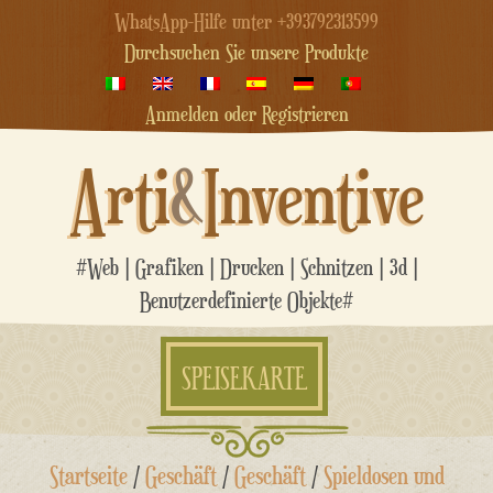
WhatsApp-Hilfe unter +393792313599
Durchsuchen Sie unsere Produkte
Anmelden oder Registrieren
Arti
&
Inventive
#Web | Grafiken | Drucken | Schnitzen | 3d |
Benutzerdefinierte Objekte#
SPEISEKARTE
Zum
Startseite
/
Geschäft
/
Geschäft
/
Spieldosen und
Inhalt