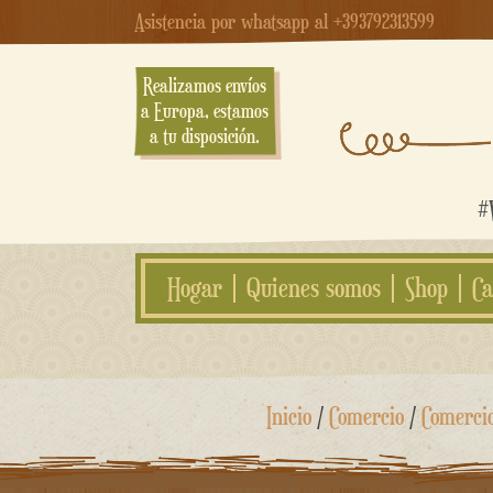
Asistencia por whatsapp al +393792313599
Realizamos envíos
a Europa, estamos
a tu disposición.
#W
Hogar
Quienes somos
Shop
Ca
saltar
Inicio
/
Comercio
/
Comerci
al
contenido