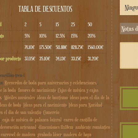
TABLA DE DESCUENTOS
d
2
5
15
25
50
Notas
to
5%
10%
12.5%
15%
20%
74.10€
175.50€
511.88€
828.75€
1560.00€
por producto
37.05€
35.10€
34.13€
33.15€
31.20€
-carillón-tren-1
as:
Recuerdos de boda para aniversarios y celebraciones.
,
de la boda
,
favores de nacimiento
,
Cajas de música y cajas
s.
,
Móviles musicales
,
ideas de bautismo
,
ideas para el dia de la
deas de boda
,
Ideas para el nacimiento
,
Ideas para Navidad
,
a el dia de san valentin
,
Comercio
s:
caja de música de palanca lateral
,
carro de castillo de
decoración artesanal
,
dimensiones 11x18cm
,
ambiente romántico
,
carrusel de madera
,
grabado láser
,
madera de haya
,