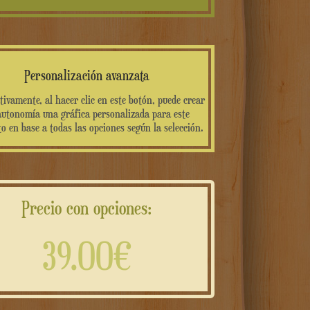
Personalización avanzata
tivamente, al hacer clic en este botón, puede crear
autonomía una gráfica personalizada para este
o en base a todas las opciones según la selección.
Precio con opciones:
39.00€