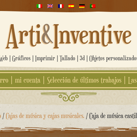
Arti
&
Inventive
eb | Gráficos | Imprimir | Tallado | 3d | Objetos personalizad
rro
mi cuenta
Selección de últimos trabajos
Las
o
/
Cajas de música y cajas musicales.
/ Caja de música casti