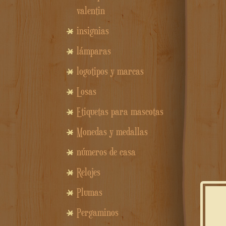
valentin
insignias
lámparas
logotipos y marcas
Losas
Etiquetas para mascotas
Monedas y medallas
números de casa
Relojes
Plumas
Pergaminos