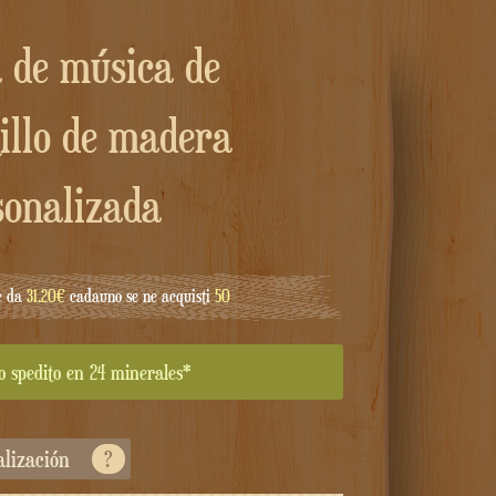
tillo de madera
sonalizada
e da
31.20€
cadauno se ne acquisti
50
o spedito en 24 minerales*
alización
?