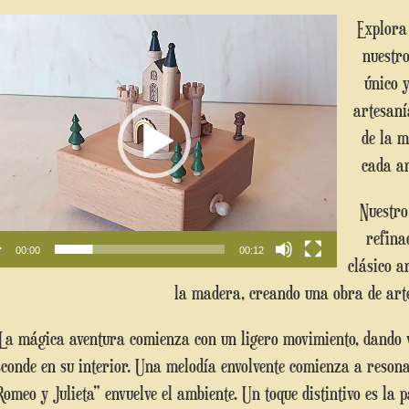
Reproductor
Explora el mundo encantado de la nostalgia con
de
nuestr
vídeo
único 
artesaní
de la m
cada am
Nuestr
refina
00:00
00:12
clásico a
la madera, creando una obra de art
 un ligero movimiento, dando vida a la delicada caja de música que se
sconde en su interior. Una melodía envolvente comienza a resonar
Romeo y Julieta” envuelve el ambiente. Un toque distintivo es la p