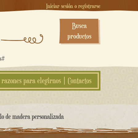
Iniciar sesión o registrarse
Busca
productos
os#
 razones para elegirnos
Contactos
llo de madera personalizada