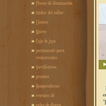
Placas de iluminación
titular del collar
Llavero
Marco
Caja de joya
portamenús para
restaurantes
Servilleteros
premios
Rompecabezas
La mágica aventura comienza con
e
retratos 3d
“
cajas de dinero