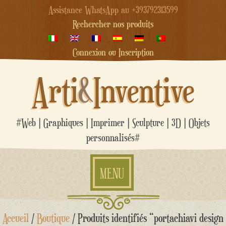
Assistance WhatsApp au +393792313599
Rechercher nos produits
Connexion ou Inscription
Arti
&
Inventive
#Web | Graphiques | Imprimer | Sculpture | 3D | Objets
personnalisés#
MENU
Aller
Accueil
/
Boutique
/ Produits identifiés “portachiavi design
au