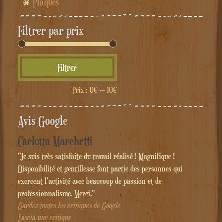
Plaques
Filtrer par prix
Prix
Prix
Filtrer
min
max
Prix :
0€
—
10€
Avis Google
Carlotta Marchetti
"Je suis très satisfaite du travail réalisé ! Magnifique !
Disponibilité et gentillesse font partie des personnes qui
exercent l'activité avec beaucoup de passion et de
professionnalisme. Merci."
Gardez toutes les critiques de Google
Lascia une critique