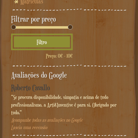
Matrículas
Filtrar por preço
Preço
Preço
Filtro
mínimo
máximo
Preço:
0€
-
10€
Avaliações do Google
Roberto Cavallo
"Se procura disponibilidade, simpatia e acima de tudo
profissionalismo, a Arti&Inventive é para si. Obrigado por
tudo."
Acompanhe todas as avaliações no Google
Lascia uma recensão