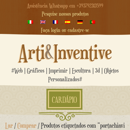
Assistência Whatsapp em +393792313599
Pesquise nossos produtos
Faça login ou cadastre-se
Arti
&
Inventive
#Web | Gráficos | Imprimir | Escultura | 3d | Objetos
Personalizados#
CARDÁPIO
Ir
Lar
/
Comprar
/ Produtos etiquetados com “portachiavi
para