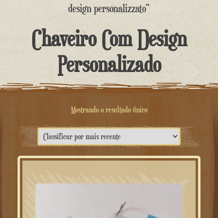
o
design personalizzato”
conteúdo
Chaveiro Com Design
Personalizado
Mostrando o resultado único