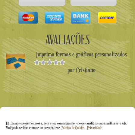
AVALIAÇÕES
Imprimo formas e gráficos personalizados
por Cristiano
Avaliado
como
5
de
5
Utilizamos cookies técnicos e, com o seu consentimento, cookies analíticos para melhorar o site.
Você pode aceitar, recusar ou personalizar.
Política de Cookies
-
Privacidade