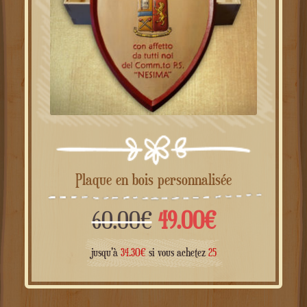
Plaque en bois personnalisée
Le
Le
60.00
€
49.00
€
prix
prix
jusqu'à
34.30
€
si vous achetez
25
initial
actuel