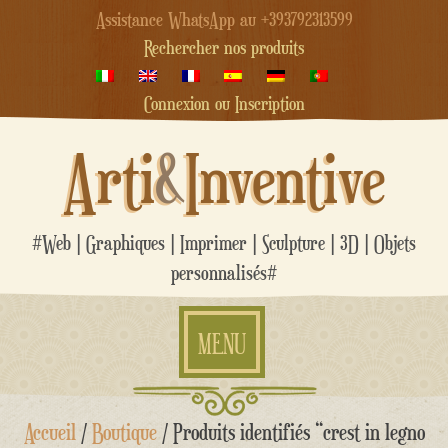
Assistance WhatsApp au +393792313599
Rechercher nos produits
Connexion ou Inscription
Arti
&
Inventive
#Web | Graphiques | Imprimer | Sculpture | 3D | Objets
personnalisés#
MENU
Aller
Accueil
/
Boutique
/ Produits identifiés “crest in legno
au