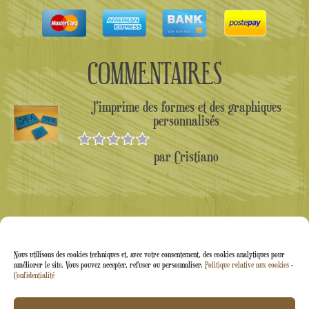
COMMENTAIRES
J'imprime des formes et des graphiques
personnalisés
par Cristiano
Note
5
sur
5
Nous utilisons des cookies techniques et, avec votre consentement, des cookies analytiques pour
améliorer le site. Vous pouvez accepter, refuser ou personnaliser.
Politique relative aux cookies
-
Confidentialité
Arti&Inventive ® 2005-2026 | Numéro de TVA :