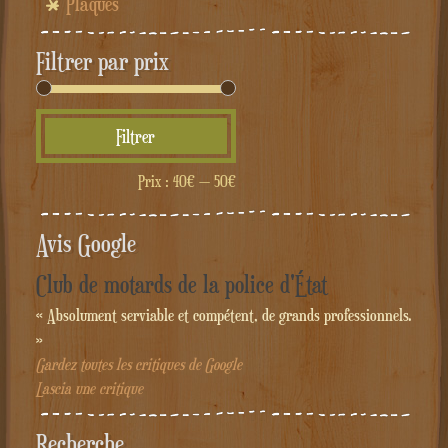
Plaques
Filtrer par prix
Prix
Prix
Filtrer
min
max
Prix :
40€
—
50€
Avis Google
Club de motards de la police d'État
« Absolument serviable et compétent, de grands professionnels.
»
Gardez toutes les critiques de Google
Lascia une critique
Recherche