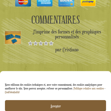
COMMENTAIRES
J'imprime des formes et des graphiques
personnalisés
par Cristiano
Note
5
sur
5
Nous utilisons des cookies techniques et, avec votre consentement, des cookies analytiques pour
améliorer le site. Vous pouvez accepter, refuser ou personnaliser.
Politique relative aux cookies
-
Confidentialité
Arti&Inventive ® 2005-2026 | Numéro de TVA :
Accepter