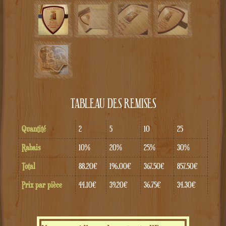
TABLEAU DES REMISES
Quantité
2
5
10
25
Rabais
10%
20%
25%
30%
Total
88.20€
196.00€
367.50€
857.50€
Prix par pièce
44.10€
39.20€
36.75€
34.30€