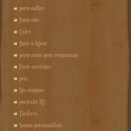
porte-collier
Porte-clés
Cadre
Boite à bijoux
porte-menu pour restaurants
Porte-serviettes
prix
Des énigmes
portraits 3D
Tirelires
Savons personnalisés