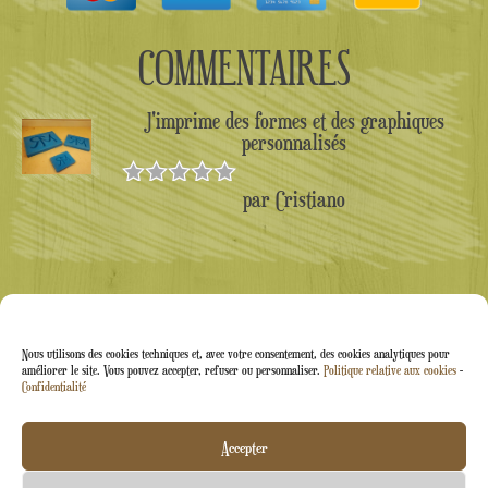
COMMENTAIRES
J'imprime des formes et des graphiques
personnalisés
par Cristiano
Note
5
sur
5
Nous utilisons des cookies techniques et, avec votre consentement, des cookies analytiques pour
améliorer le site. Vous pouvez accepter, refuser ou personnaliser.
Politique relative aux cookies
-
Confidentialité
Arti&Inventive ® 2005-2026 | Numéro de TVA :
Accepter
05070120877 | Société immatriculée au registre des