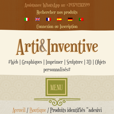
Assistance WhatsApp au +393792313599
Rechercher nos produits
Connexion ou Inscription
Arti
&
Inventive
#Web | Graphiques | Imprimer | Sculpture | 3D | Objets
personnalisés#
MENU
Aller
Accueil
/
Boutique
/ Produits identifiés “adesivi
au