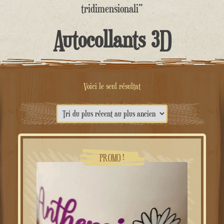
contenu
tridimensionali”
Autocollants 3D
Voici le seul résultat
PROMO !