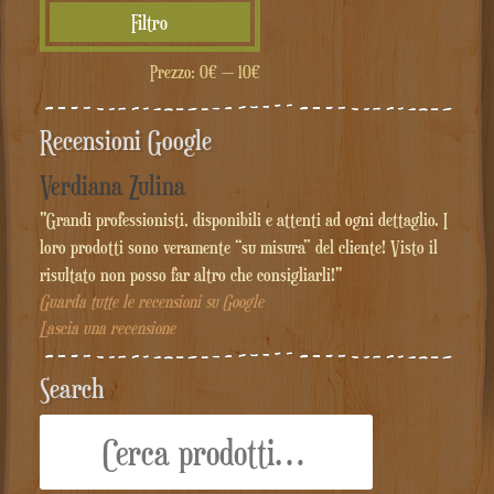
Prezzo
Prezzo
Filtro
Min
Max
Prezzo:
0€
—
10€
Recensioni Google
Verdiana Zulina
"Grandi professionisti, disponibili e attenti ad ogni dettaglio. I
loro prodotti sono veramente “su misura” del cliente! Visto il
risultato non posso far altro che consigliarli!"
Guarda tutte le recensioni su Google
Lascia una recensione
Search
Cerca: