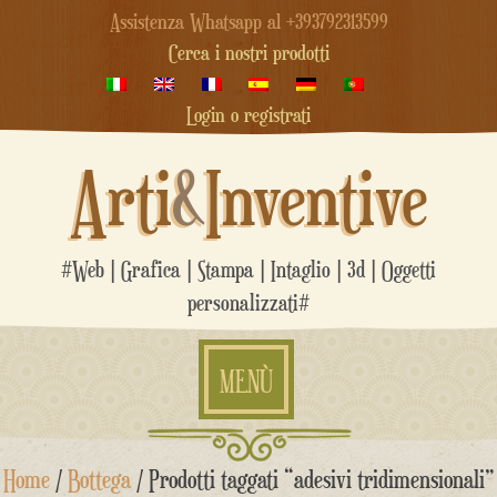
Assistenza Whatsapp al +393792313599
Cerca i nostri prodotti
Login o registrati
Arti
&
Inventive
#Web | Grafica | Stampa | Intaglio | 3d | Oggetti
personalizzati#
MENÙ
Salta
Home
/
Bottega
/ Prodotti taggati “adesivi tridimensionali”
al