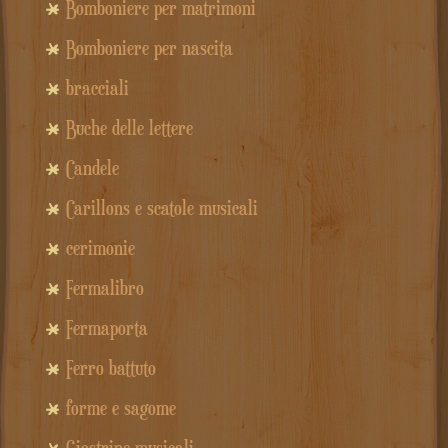
Bomboniere per matrimoni
Bomboniere per nascita
bracciali
Buche delle lettere
Candele
Carillons e scatole musicali
cerimonie
Fermalibro
Fermaporta
Ferro battuto
forme e sagome
Giostrine musicali