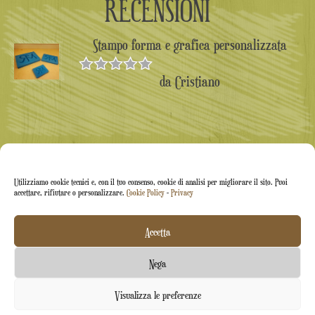
RECENSIONI
Stampo forma e grafica personalizzata
da Cristiano
Valutato
5
su 5
Utilizziamo cookie tecnici e, con il tuo consenso, cookie di analisi per migliorare il sito. Puoi
accettare, rifiutare o personalizzare.
Cookie Policy
-
Privacy
Accetta
Arti&Inventive ® 2005-2026 | P.iva 05070120877 |
Nega
Azienda iscritta all'albo artigiani CT-711169 | Rea CT-
Contattaci
Visualizza le preferenze
426037