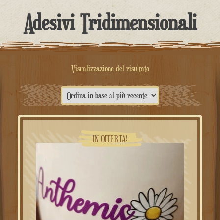
contenuto
Adesivi Tridimensionali
Visualizzazione del risultato
IN OFFERTA!