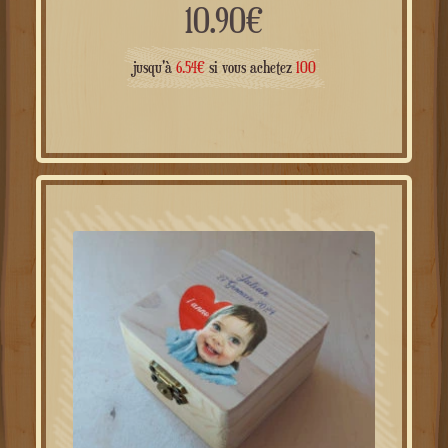
10.90
€
jusqu'à
6.54
€
si vous achetez
100