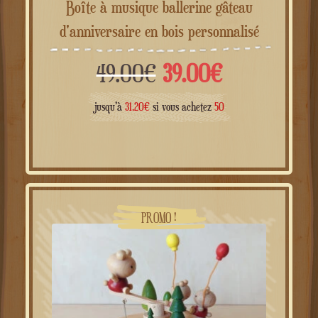
Boîte à musique ballerine gâteau
d'anniversaire en bois personnalisé
Le
Le
49.00
€
39.00
€
prix
prix
jusqu'à
31.20
€
si vous achetez
50
initial
actuel
était :
est :
49.00€.
39.00€.
PROMO !