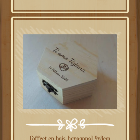
initial
actuel
était :
est :
49.00€.
39.00€.