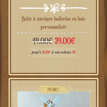
Boîte à musique ballerine en bois
personnalisée
Le
Le
49.00
€
39.00
€
prix
prix
jusqu'à
31.20
€
si vous achetez
50
initial
actuel
était :
est :
49.00€.
39.00€.
PROMO !