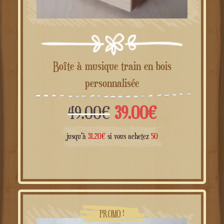
Boîte à musique train en bois
personnalisée
Le
Le
49.00
€
39.00
€
prix
prix
jusqu'à
31.20
€
si vous achetez
50
initial
actuel
était :
est :