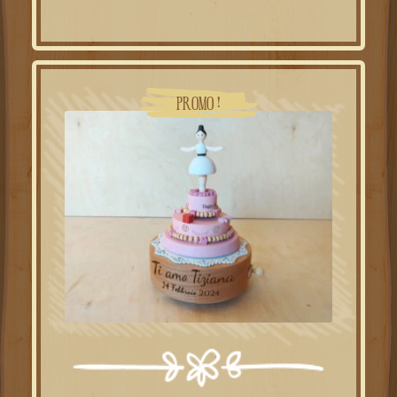
initial
actuel
était :
est :
49.00€.
39.00€.
PROMO !