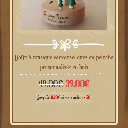
Boîte à musique carrousel ours en peluche
personnalisée en bois
Le
Le
49.00
€
39.00
€
prix
prix
jusqu'à
31.20
€
si vous achetez
50
initial
actuel