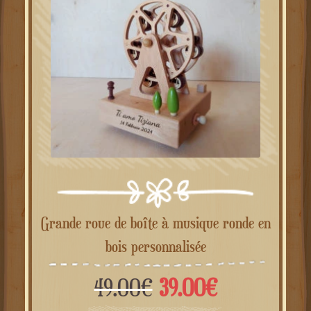
49.00€.
39.00€.
PROMO !
Grande roue de boîte à musique ronde en
bois personnalisée
Le
Le
49.00
€
39.00
€