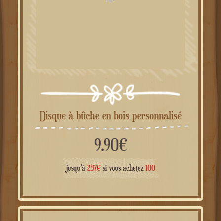
Disque à bûche en bois personnalisé
9.90
€
jusqu'à
2.97
€
si vous achetez
100