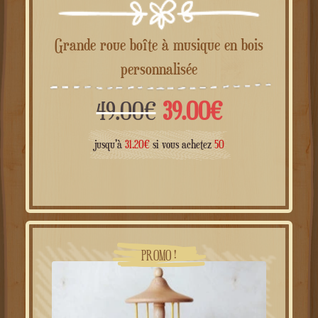
Grande roue boîte à musique en bois
personnalisée
Le
Le
49.00
€
39.00
€
prix
prix
jusqu'à
31.20
€
si vous achetez
50
initial
actuel
était :
est :
49.00€.
39.00€.
PROMO !