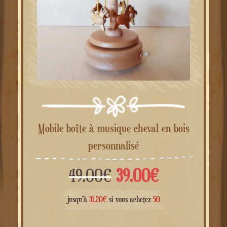
Mobile boîte à musique cheval en bois
personnalisé
Le
Le
49.00
€
39.00
€
prix
prix
jusqu'à
31.20
€
si vous achetez
50