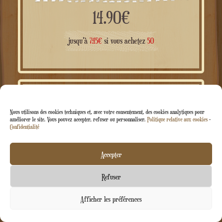
Carrelage terre cuite personnalisé
14.90
€
jusqu'à
7.45
€
si vous achetez
50
Nous utilisons des cookies techniques et, avec votre consentement, des cookies analytiques pour
améliorer le site. Vous pouvez accepter, refuser ou personnaliser.
Politique relative aux cookies
-
Confidentialité
Accepter
Refuser
Contactez-nous
Afficher les préférences
Ouvrir