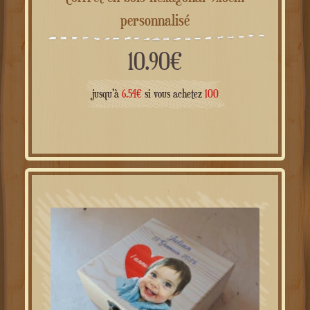
Coffret en bois hexagonal 9x8cm
personnalisé
10.90
€
jusqu'à
6.54
€
si vous achetez
100