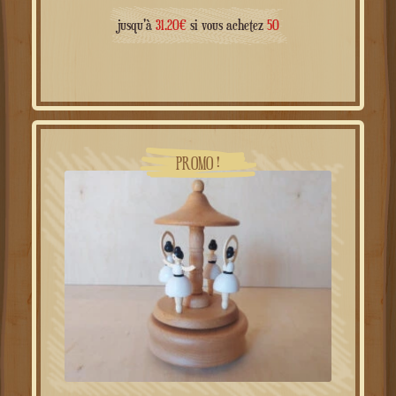
Le
Le
49.00
€
39.00
€
prix
prix
jusqu'à
31.20
€
si vous achetez
50
initial
actuel
était :
est :
49.00€.
39.00€.
PROMO !