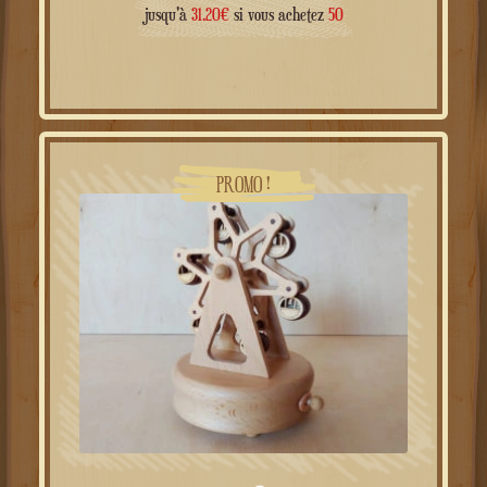
prix
prix
jusqu'à
31.20
€
si vous achetez
50
initial
actuel
était :
est :
49.00€.
39.00€.
PROMO !