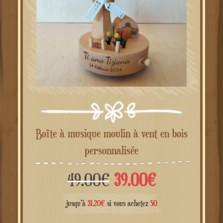
Boîte à musique moulin à vent en bois
personnalisée
Le
Le
49.00
€
39.00
€
prix
prix
jusqu'à
31.20
€
si vous achetez
50