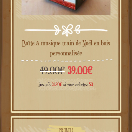
Boîte à musique train de Noël en bois
personnalisée
Le
Le
49.00
€
39.00
€
prix
prix
jusqu'à
31.20
€
si vous achetez
50
initial
actuel
était :
est :