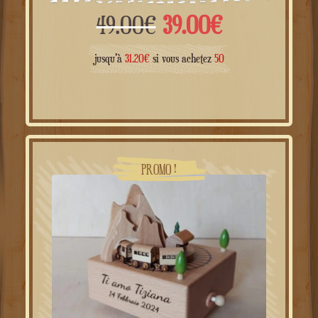
pour gâteau d'anniversaire
Le
Le
49.00
€
39.00
€
prix
prix
jusqu'à
31.20
€
si vous achetez
50
initial
actuel
était :
est :
49.00€.
39.00€.
PROMO !