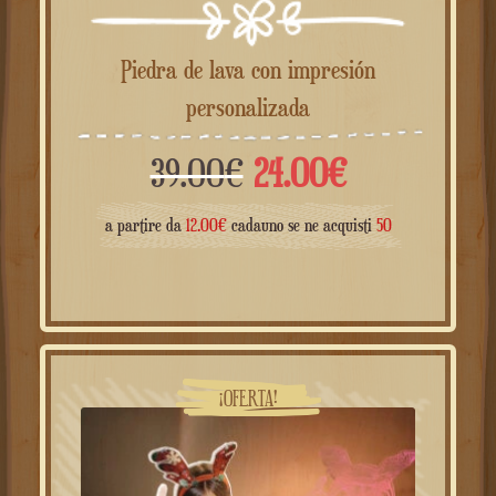
Piedra de lava con impresión
personalizada
El
El
39.00
€
24.00
€
precio
precio
a partire da
12.00
€
cadauno se ne acquisti
50
original
actual
era:
es:
39.00€.
24.00€.
¡OFERTA!