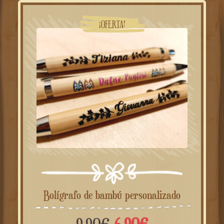
9.90€.
6.90€.
¡OFERTA!
Bolígrafo de bambú personalizado