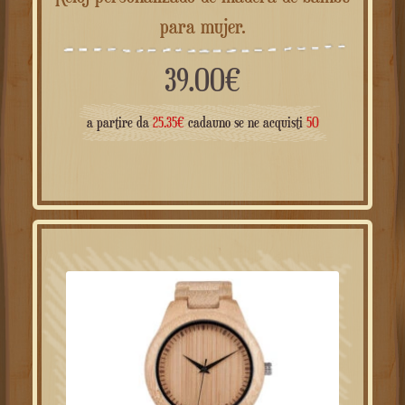
Reloj personalizado de madera de bambú
para mujer.
39.00
€
a partire da
25.35
€
cadauno se ne acquisti
50