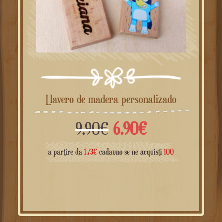
Llavero de madera personalizado
El
El
9.90
€
6.90
€
precio
precio
a partire da
1.73
€
cadauno se ne acquisti
100
original
actual
era:
es: