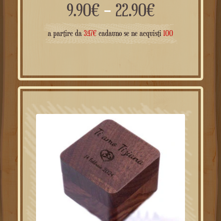
Rango
9.90
€
–
22.90
€
de
a partire da
3.47
€
cadauno se ne acquisti
100
precios:
de
9.90€
a
22.90€