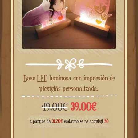
Base LED luminosa con impresión de
plexiglás personalizada.
El
El
49.00
€
39.00
€
precio
precio
a partire da
31.20
€
cadauno se ne acquisti
50