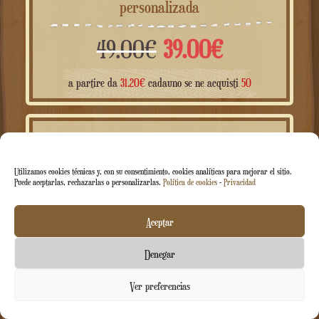
Caja de música de tren navideña de madera
personalizada
El
El
49.00
€
39.00
€
precio
precio
a partir de
31.20
€
cadauno se ne acquisti
50
original
actual
¡OFERTA!
era:
es:
Utilizamos cookies técnicas y, con su consentimiento, cookies analíticas para mejorar el sitio.
Puede aceptarlas, rechazarlas o personalizarlas.
Política de cookies
-
Privacidad
49.00€.
39.00€.
Aceptar
Denegar
Contáctenos
Ver preferencias
abierto