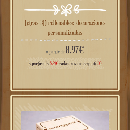
Letras 3D rellenables: decoraciones
personalizadas
8.97
€
a partir de
a partire da
5.29
€
cadauno se ne acquisti
50