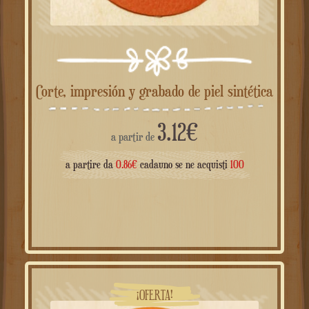
Corte, impresión y grabado de piel sintética
3.12
€
a partir de
a partire da
0.86
€
cadauno se ne acquisti
100