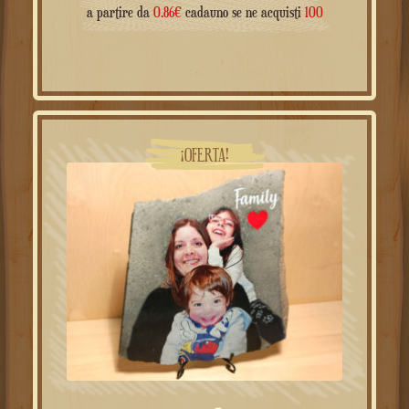
a partir de
a partire da
0.86
€
cadauno se ne acquisti
100
¡OFERTA!