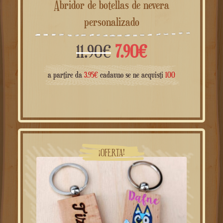
Abridor de botellas de nevera
personalizado
El
El
11.90
€
7.90
€
precio
precio
a partire da
3.95
€
cadauno se ne acquisti
100
original
actual
era:
es:
11.90€.
7.90€.
¡OFERTA!