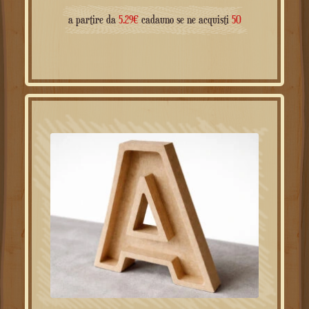
8.97
€
a partir de
a partire da
5.29
€
cadauno se ne acquisti
50