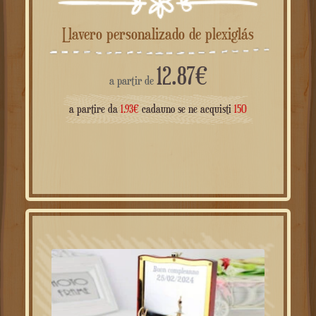
Llavero personalizado de plexiglás
12.87
€
a partir de
a partire da
1.93
€
cadauno se ne acquisti
150