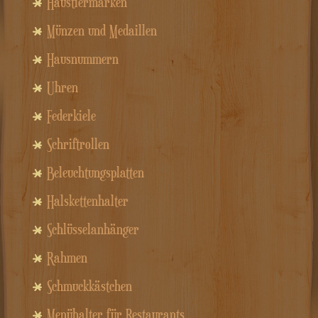
Haustiermarken
Münzen und Medaillen
Hausnummern
Uhren
Federkiele
Schriftrollen
Beleuchtungsplatten
Halskettenhalter
Schlüsselanhänger
Rahmen
Schmuckkästchen
Menühalter für Restaurants