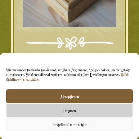
Quadratische Schatulle aus Holz mit
personalisiertem Schriftzug und Symbol
Wir verwenden technische Cookies und, mit Ihrer Zustimmung, Analyse-Cookies, um die Website
zu verbessern. Sie können diese akzeptieren, ablehnen oder Ihre Einstellungen anpassen.
Cookie-
Richtlinie
-
Privatsphäre
Ursprünglicher
Aktueller
26.00
€
14.00
€
Akzeptieren
Preis
Preis
ab
21.45€
jeweils beim Kauf
50
Leugnen
war:
ist:
Kontaktieren Sie uns
Einstellungen anzeigen
26.00€
14.00€.
Chaty