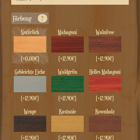
Färbung
?
Natürlich
Mahagoni
Walnüsse
(+
0.00
€
)
(+
12.90
€
)
(+
12.90
€
)
gebleichte Eiche
Waldgrün
Helles Mahagoni
(+
12.90
€
)
(+
12.90
€
)
(+
12.90
€
)
Wenge
Kastanie
Rosenholz
(+
12.90
€
)
(+
12.90
€
)
(+
12.90
€
)