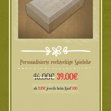
Personalisierte rechteckige Spieluhr
Ursprünglicher
Aktueller
46.00
€
39.00
€
Preis
Preis
ab
21.45€
jeweils beim Kauf
100
war:
ist: