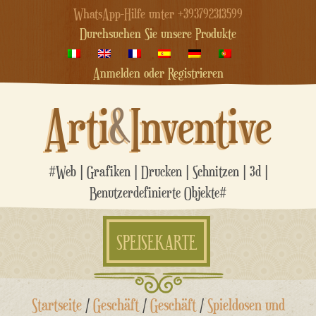
WhatsApp-Hilfe unter +393792313599
Durchsuchen Sie unsere Produkte
Anmelden oder Registrieren
Arti
&
Inventive
#Web | Grafiken | Drucken | Schnitzen | 3d |
Benutzerdefinierte Objekte#
SPEISEKARTE
Zum
Startseite
/
Geschäft
/
Geschäft
/
Spieldosen und
Inhalt