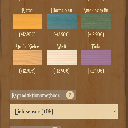
Kiefer
Himmelblau
Autoklav grün
(+
12.90
€
)
(+
12.90
€
)
(+
12.90
€
)
Starke Kiefer
Weiß
Viola
(+
12.90
€
)
(+
12.90
€
)
(+
12.90
€
)
Reproduktionsmethode
?