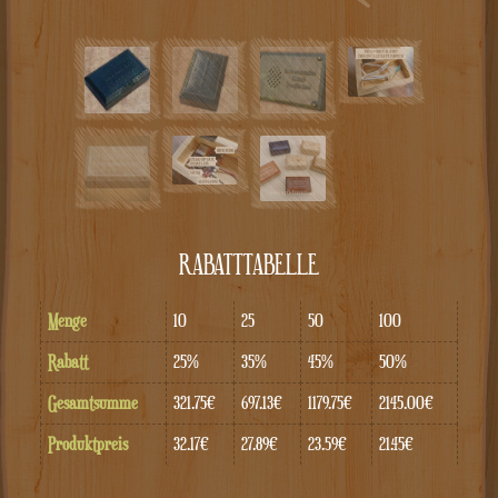
RABATTTABELLE
Menge
10
25
50
100
Rabatt
25%
35%
45%
50%
Gesamtsumme
321.75€
697.13€
1179.75€
2145.00€
Produktpreis
32.17€
27.89€
23.59€
21.45€