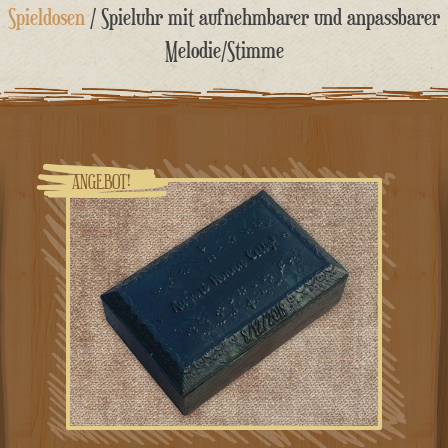
springen
Spieldosen
/ Spieluhr mit aufnehmbarer und anpassbarer
Melodie/Stimme
ANGEBOT!