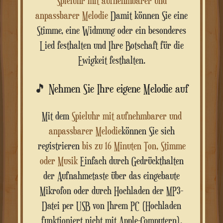
Spieluhr mit aufnehmbarer und
anpassbarer Melodie
Damit können Sie eine
Stimme, eine Widmung oder ein besonderes
Lied festhalten und Ihre Botschaft für die
Ewigkeit festhalten.
🎵 Nehmen Sie Ihre eigene Melodie auf
Mit dem
Spieluhr mit aufnehmbarer und
anpassbarer Melodie
können Sie sich
registrieren
bis zu 16 Minuten Ton, Stimme
oder Musik
Einfach durch Gedrückthalten
der Aufnahmetaste über das eingebaute
Mikrofon oder durch Hochladen der MP3-
Datei per USB von Ihrem PC (Hochladen
funktioniert nicht mit Apple-Computern).