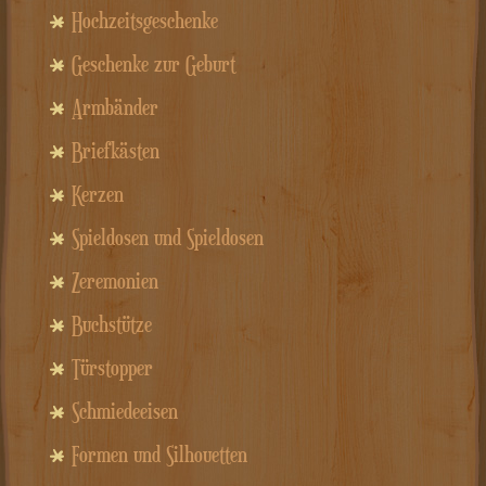
Hochzeitsgeschenke
Geschenke zur Geburt
Armbänder
Briefkästen
Kerzen
Spieldosen und Spieldosen
Zeremonien
Buchstütze
Türstopper
Schmiedeeisen
Formen und Silhouetten