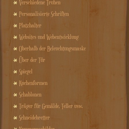
Verschiedene Truhen
Personalisierte Schriften
Platzhalter
Websites und Webentwicklung
Oberhalb der Beleuchtungsmaske
Über der Tür
Spiegel
Kuchenformen
Schablonen
Träger für Gemälde, Teller usw.
Schneidebretter
Nummernschilder