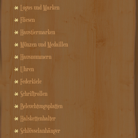
Logos und Marken
Fliesen
Haustiermarken
Münzen und Medaillen
Hausnummern
Uhren
Federkiele
Schriftrollen
Beleuchtungsplatten
Halskettenhalter
Schlüsselanhänger