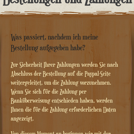
springen
Was passiert, nachdem ich meine
Bestellung aufgegeben habe?
Zur Sicherheit Ihrer Zahlungen werden Sie nach
Abschluss der Bestellung auf die Paypal-Seite
weitergeleitet, um die Zahlung vorzunehmen.
Wenn Sie sich für die Zahlung per
Banküberweisung entschieden haben, werden
Ihnen die für die Zahlung erforderlichen Daten
angezeigt.
Von diesem Moment an beginnen wir mit der