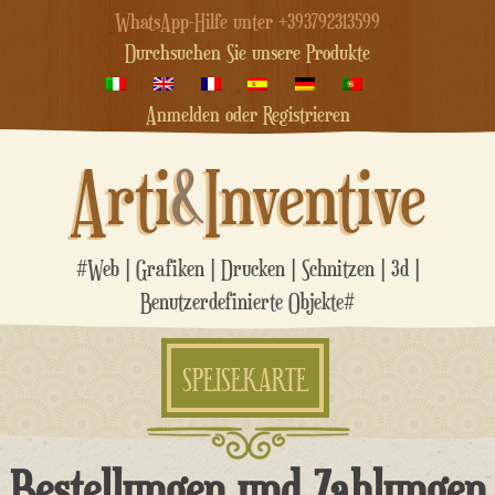
WhatsApp-Hilfe unter +393792313599
Durchsuchen Sie unsere Produkte
Anmelden oder Registrieren
Arti
&
Inventive
#Web | Grafiken | Drucken | Schnitzen | 3d |
Benutzerdefinierte Objekte#
SPEISEKARTE
Zum
Bestellungen und Zahlungen
Inhalt