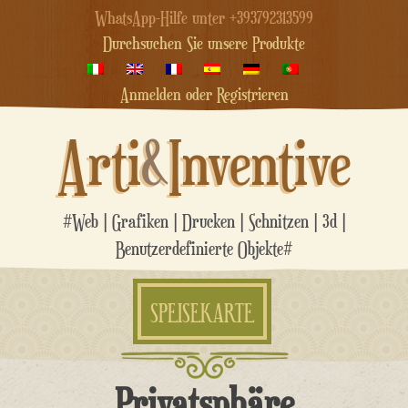
WhatsApp-Hilfe unter +393792313599
Durchsuchen Sie unsere Produkte
Anmelden oder Registrieren
Arti
&
Inventive
#Web | Grafiken | Drucken | Schnitzen | 3d |
Benutzerdefinierte Objekte#
SPEISEKARTE
Zum
Privatsphäre
Inhalt