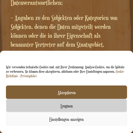
Datenverantwortlichen;
– Angaben zu den Subjekten oder Kategorien von
Subjekten, denen die Daten mitgeteilt werden
können oder die in ihrer Eigenschaft als
benannter Vertreter auf dem Staatsgebiet,
Manager oder Beauftragte davon Kenntnis
erlangen können;
Wir verwenden technische Cookies und, mit Ihrer Zustimmung, Analyse-Cookies, um die Website
zu verbessern. Sie können diese akzeptieren, ablehnen oder Ihre Einstellungen anpassen.
Cookie-
Richtlinie
-
Privatsphäre
c) erhalten:
– die Aktualisierung, Berichtigung oder
Akzeptieren
Ergänzung der ihn betreffenden Daten;
Leugnen
– die Löschung, Umwandlung in anonymisierte
Kontaktieren Sie uns
Einstellungen anzeigen
Form oder Sperrung von Daten, die rechtswidrig
Chaty