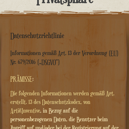
springen
Datenschutzrichtlinie
Informationen gemäß Art. 13 der Verordnung (EU)
Nr. 679/2016 („DSGVO“)
PRÄMISSE
:
Die folgenden Informationen werden gemäß Art.
erstellt. 13 des Datenschutzkodex, von
Arti&Inventive
, in Bezug auf die
personenbezogenen Daten, die Benutzer beim
Zugriff auf und/oder bei der Registrierung auf der