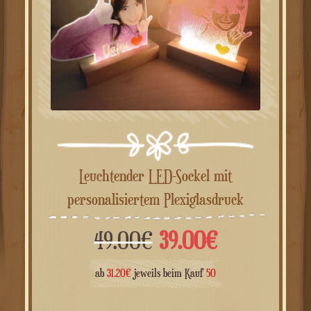
Leuchtender LED-Sockel mit
personalisiertem Plexiglasdruck
Ursprünglicher
Aktueller
49.00
€
39.00
€
Preis
Preis
ab
31.20
€
jeweils beim Kauf
50