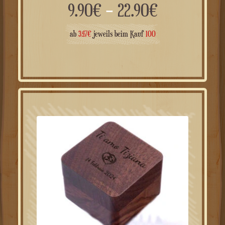
Preisspann
9.90
€
–
22.90
€
9.90€
ab
3.47
€
jeweils beim Kauf
100
bis
22.90€