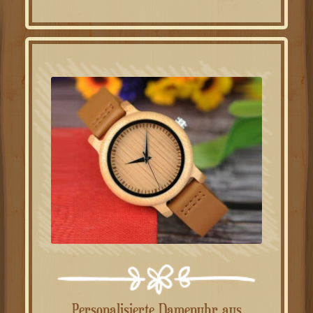
war:
ist:
49.00€
39.00€.