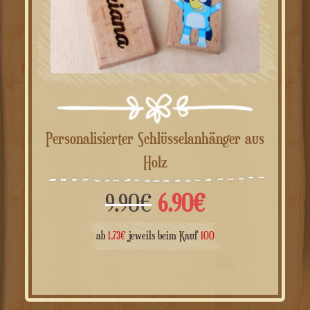
Personalisierter Schlüsselanhänger aus
Holz
Ursprünglicher
Aktueller
9.90
€
6.90
€
Preis
Preis
ab
1.73
€
jeweils beim Kauf
100
war:
ist: