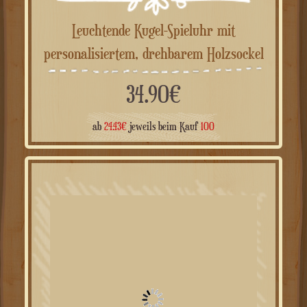
Leuchtende Kugel-Spieluhr mit
personalisiertem, drehbarem Holzsockel
34.90
€
ab
24.43
€
jeweils beim Kauf
100