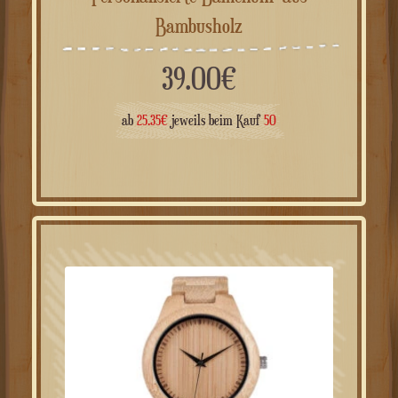
Personalisierte Damenuhr aus
Bambusholz
39.00
€
ab
25.35
€
jeweils beim Kauf
50