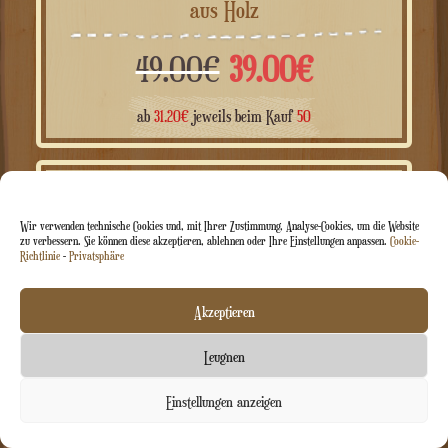
Personalisierte Weihnachtszug-Spieluhr
aus Holz
Ursprünglicher
Aktueller
49.00
€
39.00
€
Preis
Preis
ab
31.20
€
jeweils beim Kauf
50
war:
ist:
Wir verwenden technische Cookies und, mit Ihrer Zustimmung, Analyse-Cookies, um die Website
ANGEBOT!
49.00€
39.00€.
zu verbessern. Sie können diese akzeptieren, ablehnen oder Ihre Einstellungen anpassen.
Cookie-
Richtlinie
-
Privatsphäre
Akzeptieren
Leugnen
Kontaktieren Sie uns
Einstellungen anzeigen
Chaty