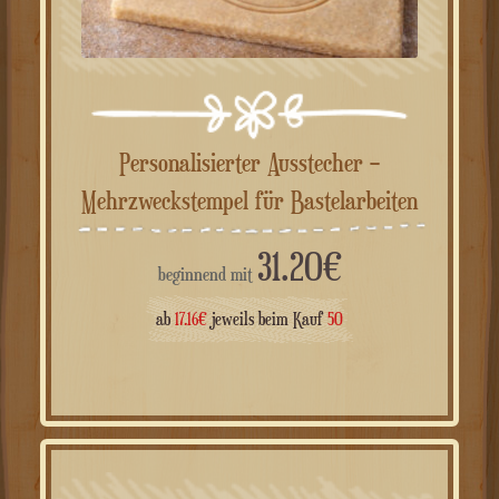
Personalisierter Ausstecher –
Mehrzweckstempel für Bastelarbeiten
31.20
€
beginnend mit
ab
17.16
€
jeweils beim Kauf
50