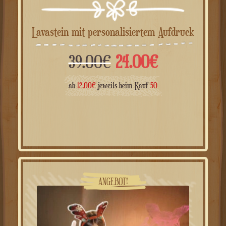
Lavastein mit personalisiertem Aufdruck
Ursprünglicher
Aktueller
39.00
€
24.00
€
Preis
Preis
ab
12.00
€
jeweils beim Kauf
50
war:
ist:
39.00€
24.00€.
ANGEBOT!