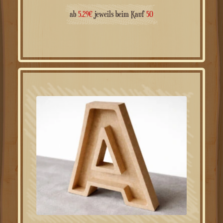
8.97
€
beginnend mit
ab
5.29
€
jeweils beim Kauf
50