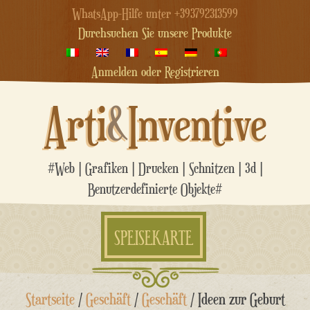
WhatsApp-Hilfe unter +393792313599
Durchsuchen Sie unsere Produkte
Anmelden oder Registrieren
Arti
&
Inventive
#Web | Grafiken | Drucken | Schnitzen | 3d |
Benutzerdefinierte Objekte#
SPEISEKARTE
Zum
Startseite
/
Geschäft
/
Geschäft
/ Ideen zur Geburt
Inhalt