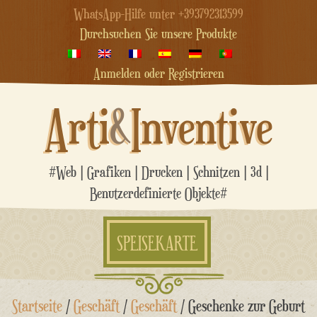
WhatsApp-Hilfe unter +393792313599
Durchsuchen Sie unsere Produkte
Anmelden oder Registrieren
Arti
&
Inventive
#Web | Grafiken | Drucken | Schnitzen | 3d |
Benutzerdefinierte Objekte#
SPEISEKARTE
Zum
Startseite
/
Geschäft
/
Geschäft
/ Geschenke zur Geburt
Inhalt