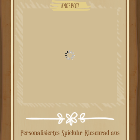
war:
ist:
ANGEBOT!
49.00€
39.00€.