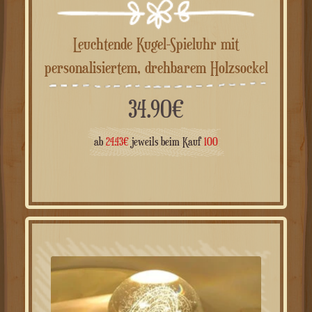
Leuchtende Kugel-Spieluhr mit
personalisiertem, drehbarem Holzsockel
34.90
€
ab
24.43
€
jeweils beim Kauf
100