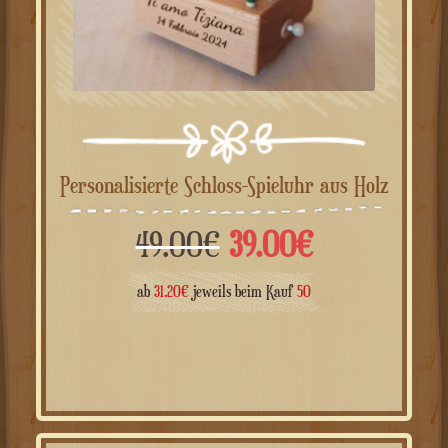
Personalisierte Schloss-Spieluhr aus Holz
Ursprünglicher
Aktueller
49.00
€
39.00
€
Preis
Preis
ab
31.20
€
jeweils beim Kauf
50
war:
ist:
49.00€
39.00€.