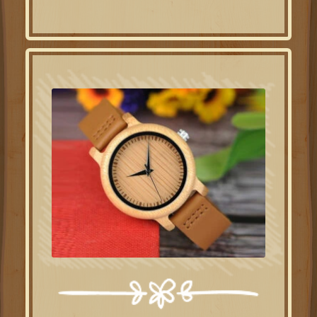
war:
ist:
49.00€
39.00€.