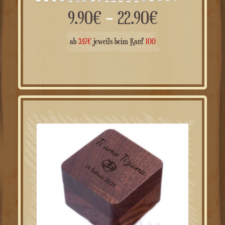
Bambushülle
Preisspann
9.90
€
–
22.90
€
9.90€
ab
3.47
€
jeweils beim Kauf
100
bis
22.90€