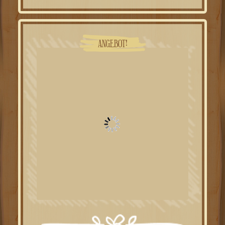
war:
ist:
49.00€
39.00€.
ANGEBOT!