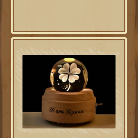
ab
20.30
€
jeweils beim Kauf
100