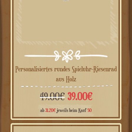
Personalisiertes rundes Spieluhr-Riesenrad
aus Holz
Ursprünglicher
Aktueller
49.00
€
39.00
€
Preis
Preis
ab
31.20
€
jeweils beim Kauf
50