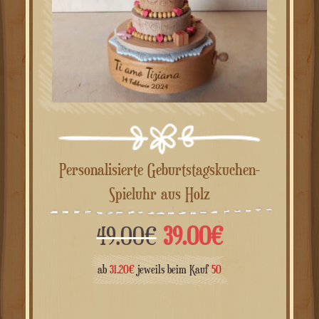
Personalisierte Geburtstagskuchen-
Spieluhr aus Holz
Ursprünglicher
Aktueller
49.00
€
39.00
€
Preis
Preis
ab
31.20
€
jeweils beim Kauf
50