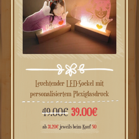
Leuchtender LED-Sockel mit
personalisiertem Plexiglasdruck
Ursprünglicher
Aktueller
49.00
€
39.00
€
Preis
Preis
ab
31.20
€
jeweils beim Kauf
50