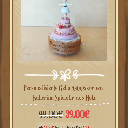
Personalisierte Geburtstagskuchen-
Ballerina-Spieluhr aus Holz
Ursprünglicher
Aktueller
49.00
€
39.00
€