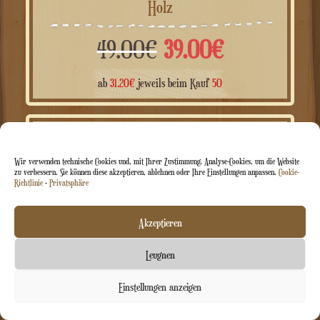
Personalisiertes Spieluhr-Riesenrad aus
Holz
Ursprünglicher
Aktueller
49.00
€
39.00
€
Preis
Preis
ab
31.20
€
jeweils beim Kauf
50
war:
ist:
Wir verwenden technische Cookies und, mit Ihrer Zustimmung, Analyse-Cookies, um die Website
ANGEBOT!
49.00€
39.00€.
zu verbessern. Sie können diese akzeptieren, ablehnen oder Ihre Einstellungen anpassen.
Cookie-
Richtlinie
-
Privatsphäre
Akzeptieren
Leugnen
Kontaktieren Sie uns
Einstellungen anzeigen
Chaty