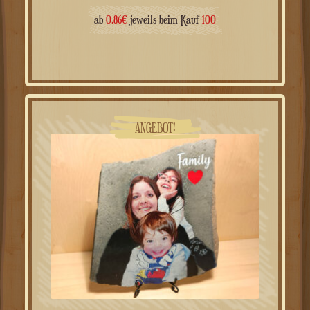
3.12
€
beginnend mit
ab
0.86
€
jeweils beim Kauf
100
ANGEBOT!