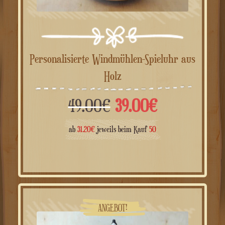
Personalisierte Windmühlen-Spieluhr aus
Holz
Ursprünglicher
Aktueller
49.00
€
39.00
€
Preis
Preis
ab
31.20
€
jeweils beim Kauf
50
war:
ist:
49.00€
39.00€.
ANGEBOT!