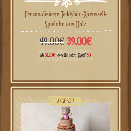
Personalisierte Teddybär-Karussell-
Spieluhr aus Holz
Ursprünglicher
Aktueller
49.00
€
39.00
€
Preis
Preis
ab
31.20
€
jeweils beim Kauf
50
war:
ist:
49.00€
39.00€.
ANGEBOT!