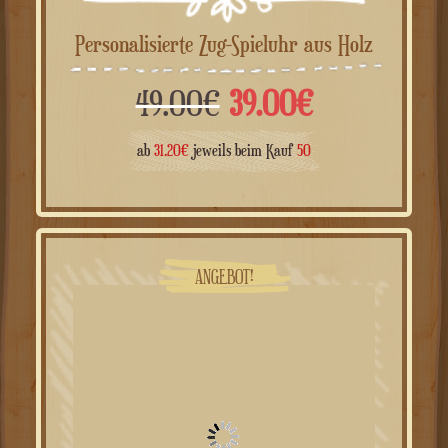
Personalisierte Zug-Spieluhr aus Holz
Ursprünglicher
Aktueller
49.00
€
39.00
€
Preis
Preis
ab
31.20
€
jeweils beim Kauf
50
war:
ist:
49.00€
39.00€.
ANGEBOT!