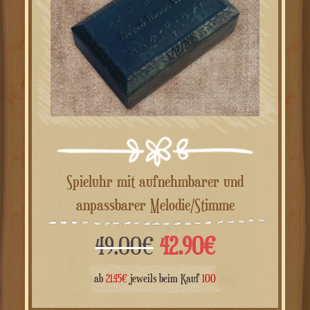
Spieluhr mit aufnehmbarer und
anpassbarer Melodie/Stimme
Ursprünglicher
Aktueller
49.00
€
42.90
€
Preis
Preis
ab
21.45
€
jeweils beim Kauf
100