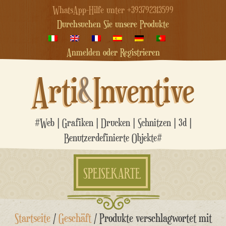
WhatsApp-Hilfe unter +393792313599
Durchsuchen Sie unsere Produkte
Anmelden oder Registrieren
Arti
&
Inventive
#Web | Grafiken | Drucken | Schnitzen | 3d |
Benutzerdefinierte Objekte#
SPEISEKARTE
Zum
Startseite
/
Geschäft
/ Produkte verschlagwortet mit
Inhalt