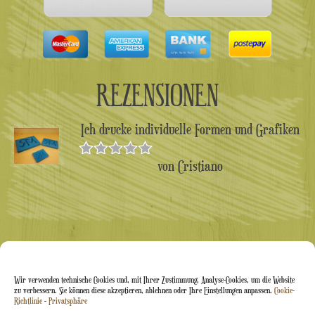
REZENSIONEN
Ich drucke individuelle Formen und Grafiken
von Cristiano
Bewertet
mit
5
von 5
Wir verwenden technische Cookies und, mit Ihrer Zustimmung, Analyse-Cookies, um die Website
zu verbessern. Sie können diese akzeptieren, ablehnen oder Ihre Einstellungen anpassen.
Cookie-
Richtlinie
-
Privatsphäre