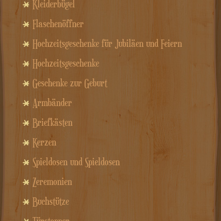
Kleiderbügel
Flaschenöffner
Hochzeitsgeschenke für Jubiläen und Feiern
Hochzeitsgeschenke
Geschenke zur Geburt
Armbänder
Briefkästen
Kerzen
Spieldosen und Spieldosen
Zeremonien
Buchstütze
Türstopper