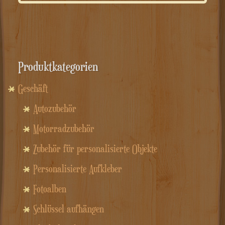
war:
ist:
49.00€
42.90€.
Produktkategorien
Geschäft
Autozubehör
Motorradzubehör
Zubehör für personalisierte Objekte
Personalisierte Aufkleber
Fotoalben
Schlüssel aufhängen