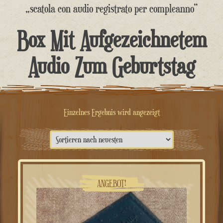
springen
„scatola con audio registrato per compleanno“
Box Mit Aufgezeichnetem
Audio Zum Geburtstag
Einzelnes Ergebnis wird angezeigt
ANGEBOT!