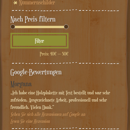
Nummernschilder
Nach Preis filtern
Min.
Max.
Filter
Preis
Preis
Preis:
40€
—
50€
Google-Bewertungen
Morgana
„Ich habe eine Holzplakette mit Text bestellt und war sehr
zufrieden. Ausgezeichnete Arbeit, professionell und sehr
freundlich. Vielen Dank.“
Sehen Sie sich alle Rezensionen auf Google an
Lesen Sie eine Rezension