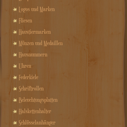
Logos und Marken
Fliesen
Haustiermarken
Münzen und Medaillen
Hausnummern
Uhren
Federkiele
Schriftrollen
Beleuchtungsplatten
Halskettenhalter
Schlüsselanhänger