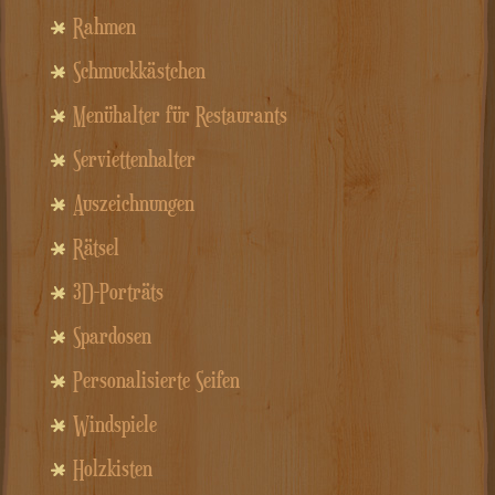
Rahmen
Schmuckkästchen
Menühalter für Restaurants
Serviettenhalter
Auszeichnungen
Rätsel
3D-Porträts
Spardosen
Personalisierte Seifen
Windspiele
Holzkisten