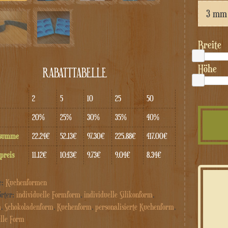
Breite
Höhe
RABATTTABELLE
2
5
10
25
50
20%
25%
30%
35%
40%
tsumme
22.24€
52.13€
97.30€
225.88€
417.00€
preis
11.12€
10.43€
9.73€
9.04€
8.34€
e:
Kuchenformen
örter:
individuelle Formform
,
individuelle Silikonform
,
m
,
Schokoladenform
,
Kuchenform
,
personalisierte Kuchenform
,
elle Form