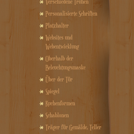
Verschiedene Truhen
Personalisierte Schriften
Platzhalter
Websites und
Webentwicklung
Oberhalb der
Beleuchtungsmaske
Über der Tür
Spiegel
Kuchenformen
Schablonen
Träger für Gemälde, Teller