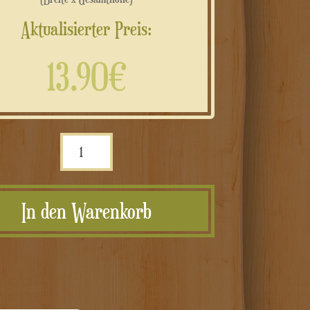
Aktualisierter Preis:
13.90€
Stampo
forma
e
In den Warenkorb
grafica
personalizzata
Menge