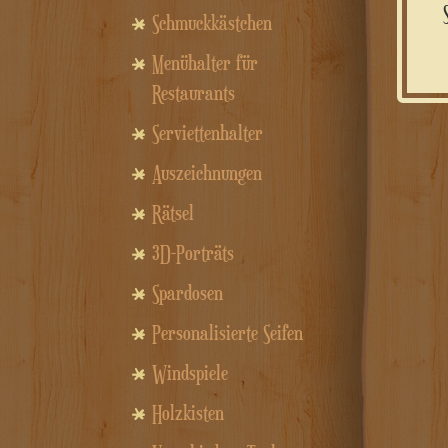
Schmuckkästchen
Menühalter für
Restaurants
Serviettenhalter
Auszeichnungen
Rätsel
3D-Porträts
Spardosen
Personalisierte Seifen
Windspiele
Holzkisten