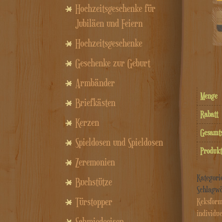
Hochzeitsgeschenke für
Jubiläen und Feiern
Hochzeitsgeschenke
Geschenke zur Geburt
Armbänder
Menge
Briefkästen
Rabatt
Kerzen
Gesam
Spieldosen und Spieldosen
Produkt
Zeremonien
Kategori
Buchstütze
Schlagw
Türstopper
Keksfor
individu
Schmiedeeisen