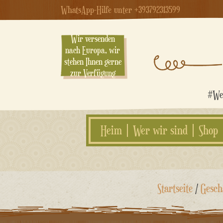
WhatsApp-Hilfe unter +393792313599
Wir versenden
nach Europa, wir
stehen Ihnen gerne
zur Verfügung
#Web
Heim
Wer wir sind
Shop
Zum
Startseite
/
Gesch
Inhalt
springen