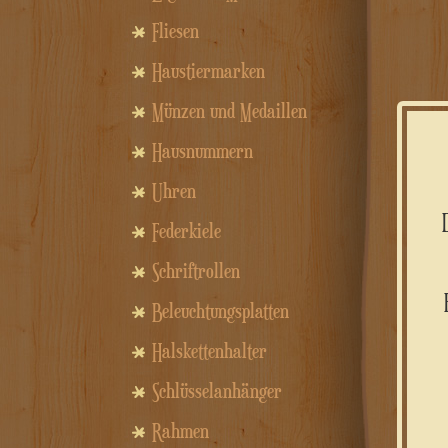
Fliesen
Haustiermarken
Münzen und Medaillen
Hausnummern
Uhren
Federkiele
Schriftrollen
Beleuchtungsplatten
Halskettenhalter
Schlüsselanhänger
Rahmen