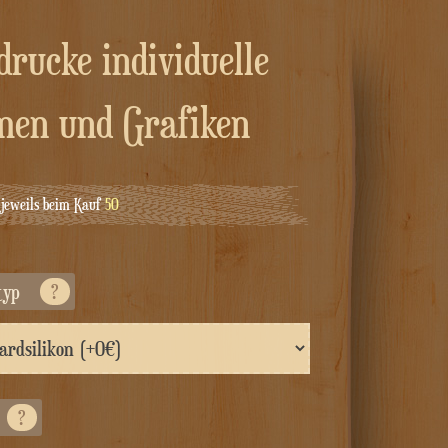
men und Grafiken
jeweils beim Kauf
50
typ
?
?