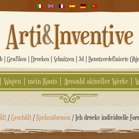
Arti
&
Inventive
 | Grafiken | Drucken | Schnitzen | 3d | Benutzerdefinierte Obj
Wagen
mein Konto
Auswahl aktueller Werke
W
äft
/
Geschäft
/
Kuchenformen
/ Ich drucke individuelle Fo