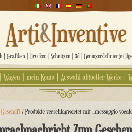
Arti
&
Inventive
 | Grafiken | Drucken | Schnitzen | 3d | Benutzerdefinierte Obj
Wagen
mein Konto
Auswahl aktueller Werke
W
/
Geschäft
/ Produkte verschlagwortet mit „messaggio vocale
prachnachricht Zum Gesche