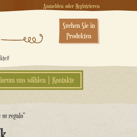
Anmelden oder Registrieren
Suchen Sie in
Produkten
ekte#
arum uns wählen
Kontakte
 su regalo“
nk