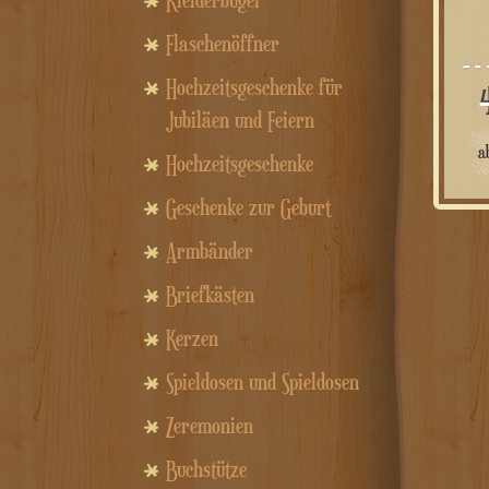
Kleiderbügel
Flaschenöffner
Hochzeitsgeschenke für
Jubiläen und Feiern
a
Hochzeitsgeschenke
Geschenke zur Geburt
Armbänder
Briefkästen
Kerzen
Spieldosen und Spieldosen
Zeremonien
Buchstütze