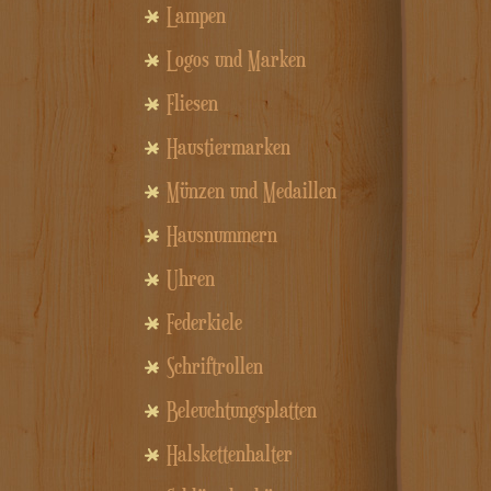
Lampen
Logos und Marken
Fliesen
Haustiermarken
Münzen und Medaillen
Hausnummern
Uhren
Federkiele
Schriftrollen
Beleuchtungsplatten
Halskettenhalter