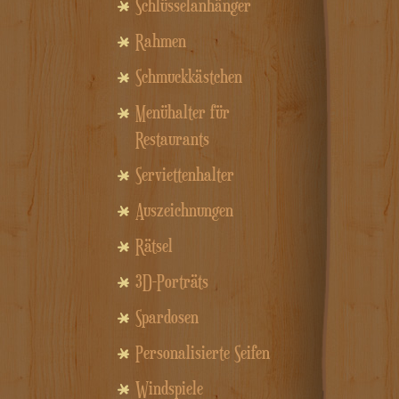
Schlüsselanhänger
Rahmen
Schmuckkästchen
Menühalter für
Restaurants
Serviettenhalter
Auszeichnungen
Rätsel
3D-Porträts
Spardosen
Personalisierte Seifen
Windspiele