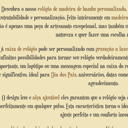
Descubra o nosso
relógio de madeira de bambu personalizado
,
ustentabilidade e personalização. Feito inteiramente em
madeira
ão é apenas uma peça de artesanato excepcional, mas também 
natureza e quer fazer uma escolha 
Lá
caixa de relógio
pode ser personalizado com
gravação a lase
infinitas possibilidades para tornar seu relógio verdadeiramen
portante, um logótipo ou uma mensagem especial na caixa do r
e significativo, ideal para
Dia dos Pais
, aniversários, datas com
agradecimento.
O design leve e
alça ajustável
eles garantem que o relógio seja 
perfeitamente em qualquer pulso. Esta característica torna-o id
ajuste perfeito e um conforto inc