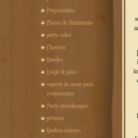
Pergaminhos
s
Placas de iluminação
n
porta colar
Chaveiro
Quadro
im
Estojo de joias
suporte de menu para
restaurantes
Porta-guardanapos
prêmios
Quebra-cabeças