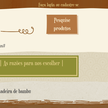
Faça login ou cadastre-se
Pesquise
produtos
dos#
As razões para nos escolher
madeira de bambu