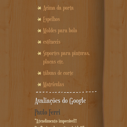
Acima da porta
Espelhos
Moldes para bolo
estênceis
Suportes para pinturas,
placas etc.
tábuas de corte
Matrículas
Avaliações do Google
Paulo Ferri
"Atendimento impecável!!