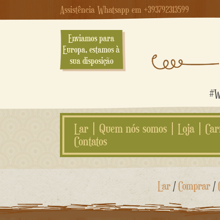
Assistência Whatsapp em +393792313599
Enviamos para
Europa, estamos à
sua disposição
#We
Lar
Quem nós somos
Loja
Car
Contatos
Ir
Lar
/
Comprar
/
para
o
conteúdo