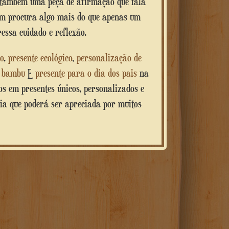
 também uma peça de afirmação que fala
quem procura algo mais do que apenas um
ssa cuidado e reflexão.
o
,
presente ecológico
,
personalização de
e bambu
E
presente para o dia dos pais
na
dos em presentes únicos, personalizados e
cia que poderá ser apreciada por muitos