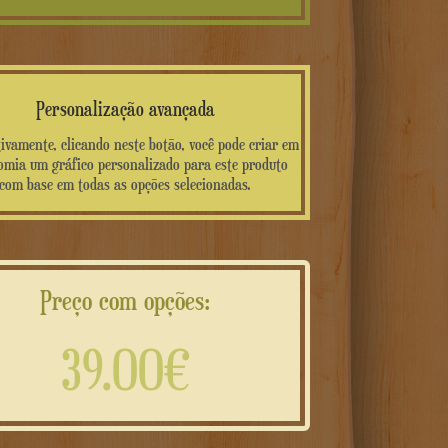
Personalização avançada
ivamente, clicando neste botão, você pode criar em
mia um gráfico personalizado para este produto
com base em todas as opções selecionadas.
Preço com opções:
39.00€