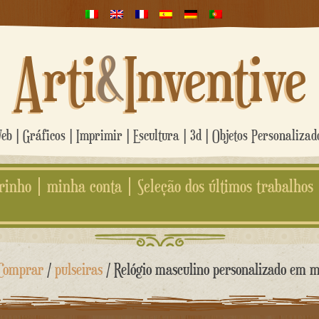
Arti
&
Inventive
b | Gráficos | Imprimir | Escultura | 3d | Objetos Personaliza
rinho
minha conta
Seleção dos últimos trabalhos
Comprar
/
pulseiras
/ Relógio masculino personalizado em 