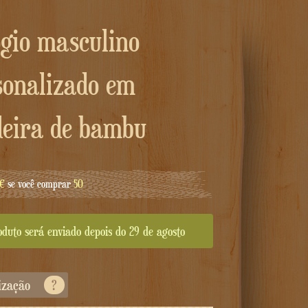
sonalizado em
eira de bambu
5€
se você comprar
50
oduto será enviado depois do 29 de agosto
ização
?