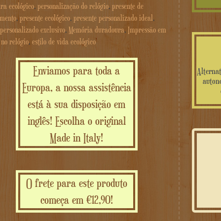
ra ecológico
,
personalização do relógio
,
presente de
imento
,
presente ecológico
,
presente personalizado ideal
,
 personalizado exclusivo
,
Memória duradoura
,
Impressão em
 no relógio
,
estilo de vida ecológico
Enviamos para toda a
Alternat
autono
Europa, a nossa assistência
está à sua disposição em
inglês! Escolha o original
Made in Italy!
O frete para este produto
começa em €12,90!