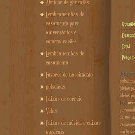
Abridor de garrafas
Lembrancinhas de
casamento para
Quanti
aniversários e
Descont
comemorações
Total
Lembrancinhas de
Preço p
casamento
Categori
Favores de nascimento
pulseiras
pulseiras
Ideias p
ideias p
Caixas de correio
Tag:
ace
personal
Velas
de uso
,
a
Caixas de música e caixas
gravação
musicais
moda sus