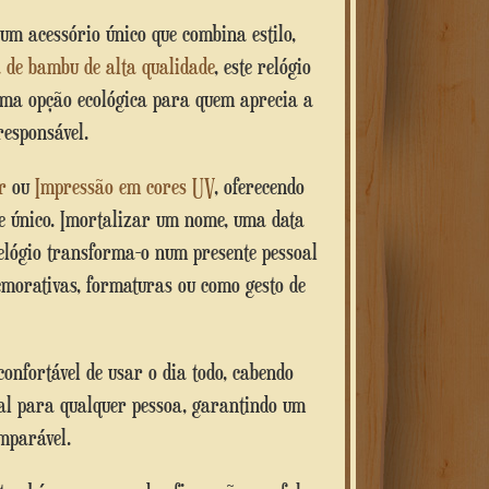
 um acessório único que combina estilo,
 de bambu de alta qualidade
, este relógio
uma opção ecológica para quem aprecia a
responsável.
r
ou
Impressão em cores UV
, oferecendo
te único. Imortalizar um nome, uma data
elógio transforma-o num presente pessoal
emorativas, formaturas ou como gesto de
confortável de usar o dia todo, cabendo
eal para qualquer pessoa, garantindo um
omparável.