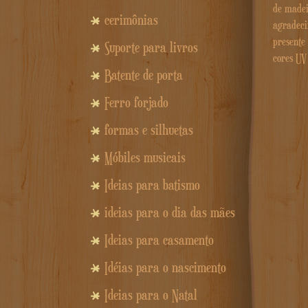
de madei
cerimônias
agradec
presente
Suporte para livros
cores UV
Batente de porta
Ferro forjado
formas e silhuetas
Móbiles musicais
Ideias para batismo
ideias para o dia das mães
Ideias para casamento
Idéias para o nascimento
Ideias para o Natal