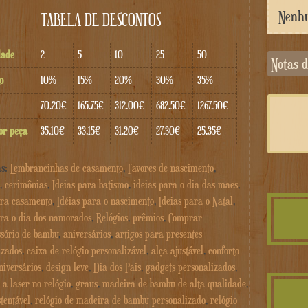
TABELA DE DESCONTOS
dade
2
5
10
25
50
Notas
o
10%
15%
20%
30%
35%
70.20€
165.75€
312.00€
682.50€
1267.50€
or peça
35.10€
33.15€
31.20€
27.30€
25.35€
as:
Lembrancinhas de casamento
,
Favores de nascimento
,
,
cerimônias
,
Ideias para batismo
,
ideias para o dia das mães
,
ara casamento
,
Idéias para o nascimento
,
Ideias para o Natal
,
ara o dia dos namorados
,
Relógios
,
prêmios
,
Comprar
ssório de bambu
,
aniversários
,
artigos para presentes
izados
,
caixa de relógio personalizável
,
alça ajustável
,
conforto
niversários
,
design leve
,
Dia dos Pais
,
gadgets personalizados
,
 a laser no relógio
,
graus
,
madeira de bambu de alta qualidade
,
tentável
,
relógio de madeira de bambu personalizado
,
relógio