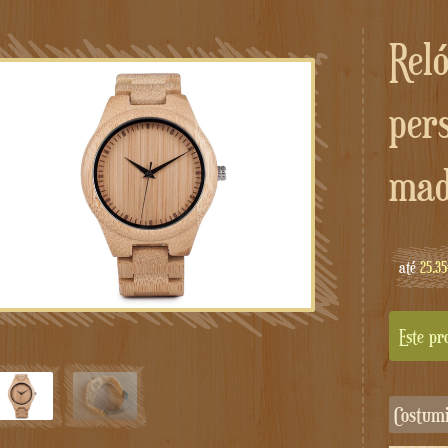
Relógio masculino
per
mad
até
25.3
Este pr
Costum