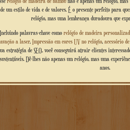
Esse
relógio de madeira de bambu
não é apenas um relógio, mas
de um estilo de vida e de valores. É o presente perfeito para 
relógio, mas uma lembrança duradoura que expre
Incluindo palavras-chave como
relógio de madeira personalizad
avação a laser
,
Impressão em cores UV no relógio
,
acessório d
sua estratégia de SEO, você conseguirá atrair clientes interessa
sustentáveis. Dê-lhes não apenas um relógio, mas uma experiên
anos.