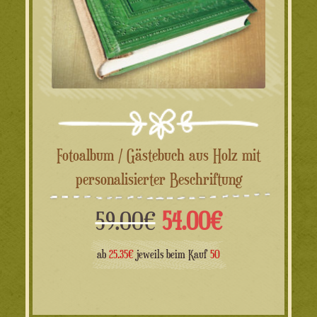
Fotoalbum / Gästebuch aus Holz mit
personalisierter Beschriftung
Ursprünglicher
Aktueller
59.00
€
54.00
€
Preis
Preis
ab
25.35€
jeweils beim Kauf
50
war:
ist: