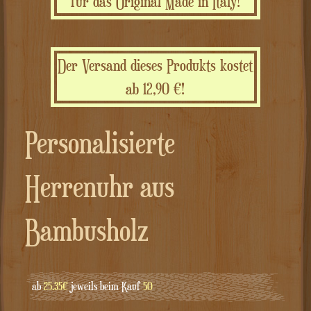
für das Original Made in Italy!
Der Versand dieses Produkts kostet
ab 12,90 €!
Personalisierte
Herrenuhr aus
Bambusholz
ab
25.35€
jeweils beim Kauf
50