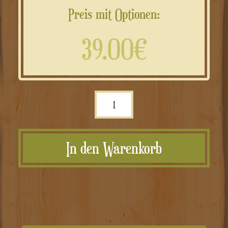
Preis mit Optionen:
39.00€
Orologio
uomo
in
In den Warenkorb
legno
di
bamboo
personalizzato
Menge