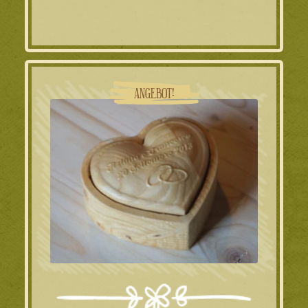
war:
ist:
69.00€
49.00€.
ANGEBOT!