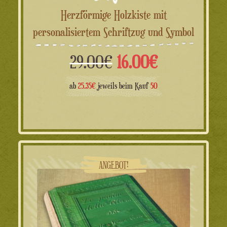
Herzförmige Holzkiste mit
personalisiertem Schriftzug und Symbol
Ursprünglicher
Aktueller
29.00
€
16.00
€
Preis
Preis
ab
25.35€
jeweils beim Kauf
50
war:
ist:
29.00€
16.00€.
ANGEBOT!