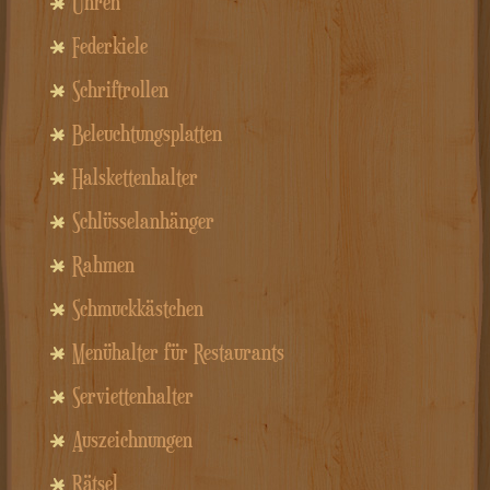
Uhren
Federkiele
Schriftrollen
Beleuchtungsplatten
Halskettenhalter
Schlüsselanhänger
Rahmen
Schmuckkästchen
Menühalter für Restaurants
Serviettenhalter
Auszeichnungen
Rätsel