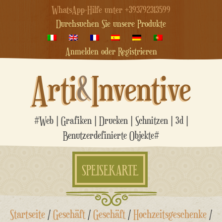
WhatsApp-Hilfe unter +393792313599
Durchsuchen Sie unsere Produkte
Anmelden oder Registrieren
Arti
&
Inventive
#Web | Grafiken | Drucken | Schnitzen | 3d |
Benutzerdefinierte Objekte#
SPEISEKARTE
Zum
Startseite
/
Geschäft
/
Geschäft
/
Hochzeitsgeschenke
/
Inhalt