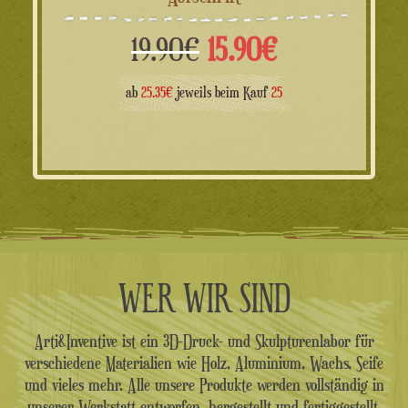
Ursprünglicher
Aktueller
19.90
€
15.90
€
Preis
Preis
ab
25.35€
jeweils beim Kauf
25
war:
ist:
19.90€
15.90€.
WER WIR SIND
Arti&Inventive ist ein 3D-Druck- und Skulpturenlabor für
verschiedene Materialien wie Holz, Aluminium, Wachs, Seife
und vieles mehr. Alle unsere Produkte werden vollständig in
unserer Werkstatt entworfen, hergestellt und fertiggestellt.