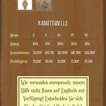
RABATTTABELLE
Menge
2
5
10
25
50
Rabatt
10%
15%
20%
30%
35%
Gesamtsumme
70.20€
165.75€
312.00€
682.50€
1267.50€
Produktpreis
35.10€
33.15€
31.20€
27.30€
25.35€
Wir versenden europaweit, unsere
Hilfe steht Ihnen auf Englisch zur
Verfügung! Entscheiden Sie sich