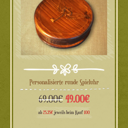
Personalisierte runde Spieluhr
Ursprünglicher
Aktueller
69.00
€
49.00
€
Preis
Preis
ab
25.35€
jeweils beim Kauf
100