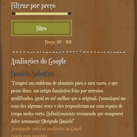
Filtrar por preço
Preço
Preço
Filtro
mínimo
máximo
Preço:
0€
-
40€
Avaliações do Google
Daniele Sabatino
“Comprei um emblema de alumínio para o meu carro, o que
posso dizer, um artigo fantástico feito por artesãos
qualificados, igual ou até melhor que o original. Comuniquei-me
com eles algumas vezes e eles responderam-me num espaço de
tempo muito curto. Definitivamente recomendo que comprarei
deles novamente Obrigado Daniele"
Acompanhe todas as avaliações no Google
Lascia uma recensão