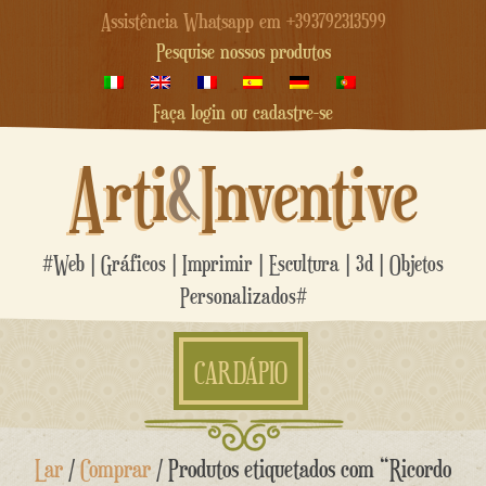
Assistência Whatsapp em +393792313599
Pesquise nossos produtos
Faça login ou cadastre-se
Arti
&
Inventive
#Web | Gráficos | Imprimir | Escultura | 3d | Objetos
Personalizados#
CARDÁPIO
Ir
Lar
/
Comprar
/ Produtos etiquetados com “Ricordo
para