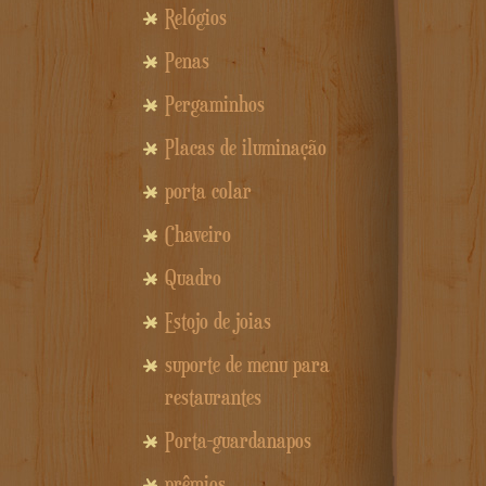
Relógios
Penas
Pergaminhos
Placas de iluminação
porta colar
Chaveiro
Quadro
Estojo de joias
suporte de menu para
restaurantes
Porta-guardanapos
prêmios