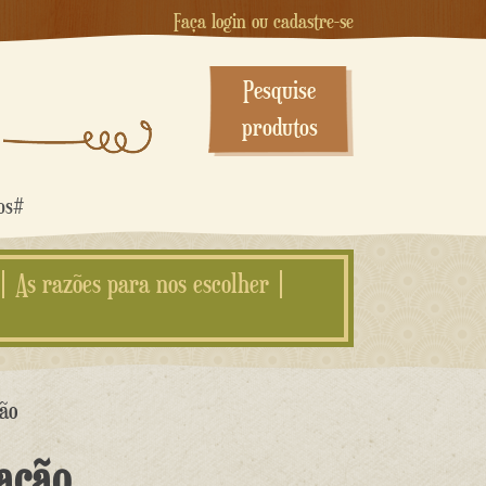
Faça login ou cadastre-se
Pesquise
produtos
dos#
As razões para nos escolher
ção
ação