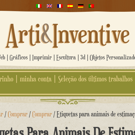
Arti
&
Inventive
b | Gráficos | Imprimir | Escultura | 3d | Objetos Personaliza
rinho
minha conta
Seleção dos últimos trabalhos
ar
/
Comprar
/
Comprar
/ Etiquetas para animais de estima
quetas Para Animais De Estim