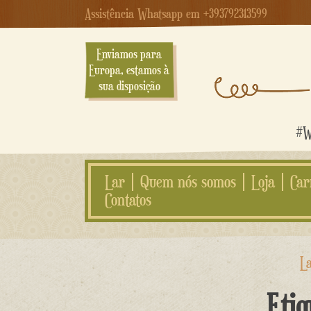
Assistência Whatsapp em +393792313599
Enviamos para
Europa, estamos à
sua disposição
#We
Lar
Quem nós somos
Loja
Car
Contatos
Ir
L
para
o
Eti
conteúdo