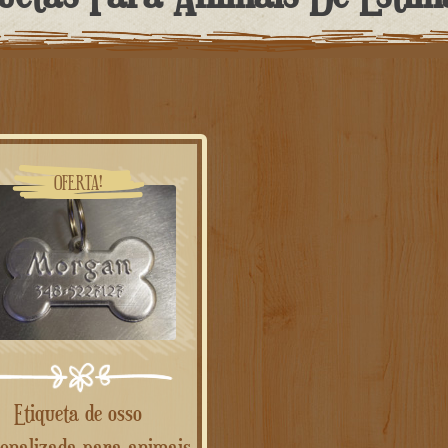
OFERTA!
Etiqueta de osso
onalizada para animais