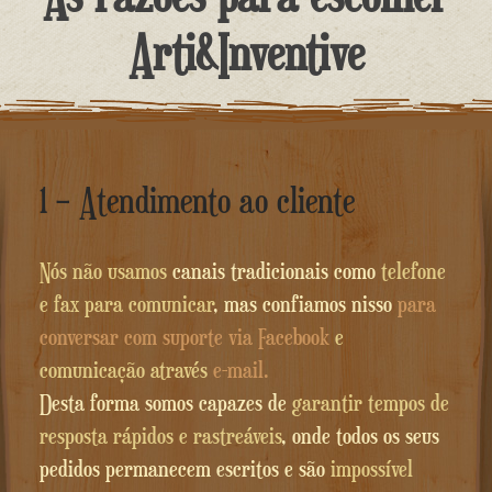
o
Arti&Inventive
conteúdo
1 – Atendimento ao cliente
Nós não usamos
canais tradicionais como
telefone
e fax para comunicar
, mas confiamos nisso
para
conversar com suporte via Facebook
e
comunicação através
e-mail.
Desta forma somos capazes de
garantir tempos de
resposta rápidos e rastreáveis
, onde todos os seus
pedidos permanecem escritos e são
impossível