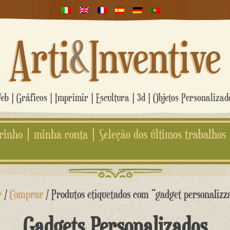
Arti
&
Inventive
b | Gráficos | Imprimir | Escultura | 3d | Objetos Personaliza
rinho
minha conta
Seleção dos últimos trabalhos
r
/
Comprar
/ Produtos etiquetados com “gadget personalizza
Gadgets Personalizados