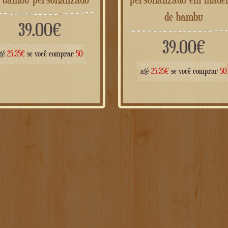
de bambu
39.00
€
39.00
€
até
25.35
€
se você comprar
50
até
25.35
€
se você comprar
50