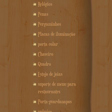
Relógios
Penas
Pergaminhos
Placas de iluminação
porta colar
Chaveiro
Quadro
Estojo de joias
suporte de menu para
restaurantes
Porta-guardanapos
prêmios