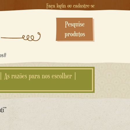
Faça login ou cadastre-se
Pesquise
produtos
dos#
As razões para nos escolher
ti”