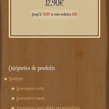
12.90
€
jusqu'à
9.03
€
si vous achetez
100
Catégories de produits
Boutique
Accessoires auto
Accessoires moto
Accessoires pour objets personnalisés