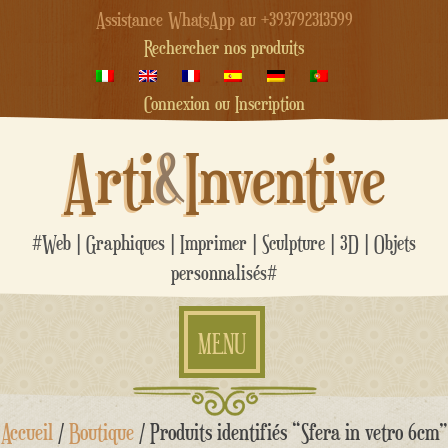
Assistance WhatsApp au +393792313599
Rechercher nos produits
Connexion ou Inscription
Arti
&
Inventive
#Web | Graphiques | Imprimer | Sculpture | 3D | Objets
personnalisés#
MENU
Aller
Accueil
/
Boutique
/ Produits identifiés “Sfera in vetro 6cm”
au