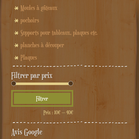
Moules à gâteaux
pochoirs
Supports pour tableaux, plaques etc.
planches à découper
Plaques
Filtrer par prix
Prix
Prix
Filtrer
min
max
Prix :
10€
—
40€
Avis Google