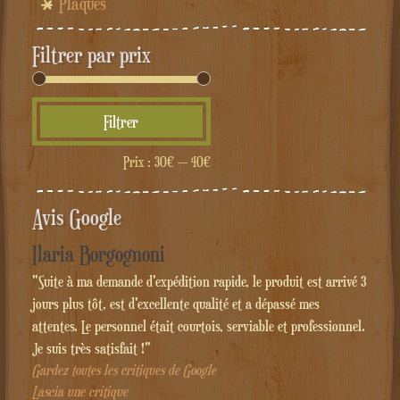
Plaques
Filtrer par prix
Prix
Prix
Filtrer
min
max
Prix :
30€
—
40€
Avis Google
Ilaria Borgognoni
"Suite à ma demande d'expédition rapide, le produit est arrivé 3
jours plus tôt, est d'excellente qualité et a dépassé mes
attentes. Le personnel était courtois, serviable et professionnel.
Je suis très satisfait !"
Gardez toutes les critiques de Google
Lascia une critique