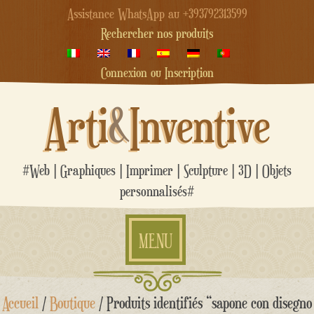
Assistance WhatsApp au +393792313599
Rechercher nos produits
Connexion ou Inscription
Arti
&
Inventive
#Web | Graphiques | Imprimer | Sculpture | 3D | Objets
personnalisés#
MENU
Aller
Accueil
/
Boutique
/ Produits identifiés “sapone con disegno
au