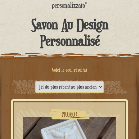
contenu
personalizzato”
Savon Au Design
Personnalisé
Voici le seul résultat
PROMO !