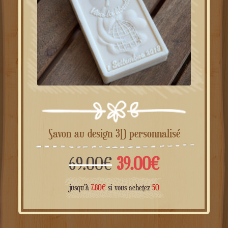
Savon au design 3D personnalisé
Le
Le
69.00
€
39.00
€
prix
prix
jusqu'à
7.80
€
si vous achetez
50
initial
actuel