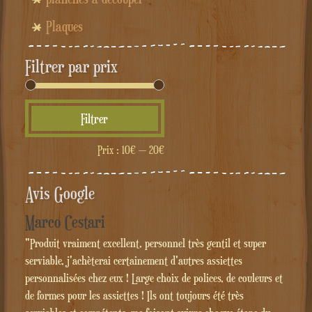
Plaques
Filtrer par prix
Prix
Prix
Filtrer
min
max
Prix :
10€
—
20€
Avis Google
Marco Cestari
"Produit vraiment excellent, personnel très gentil et super
serviable, j'achèterai certainement d'autres assiettes
personnalisées chez eux ! Large choix de polices, de couleurs et
de formes pour les assiettes ! Ils ont toujours été très