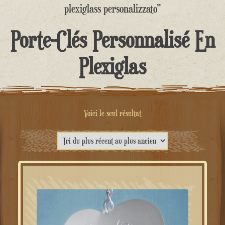
contenu
plexiglass personalizzato”
Porte-Clés Personnalisé En
Plexiglas
Voici le seul résultat