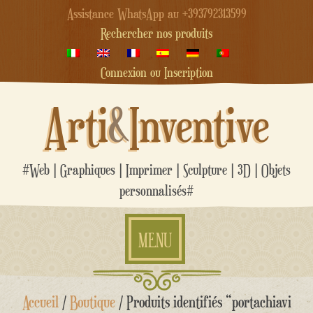
Assistance WhatsApp au +393792313599
Rechercher nos produits
Connexion ou Inscription
Arti
&
Inventive
#Web | Graphiques | Imprimer | Sculpture | 3D | Objets
personnalisés#
MENU
Aller
Accueil
/
Boutique
/ Produits identifiés “portachiavi
au