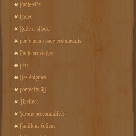
Porte-clés
Cadre
Boite à bijoux
porte-menu pour restaurants
Porte-serviettes
prix
Des énigmes
portraits 3D
Tirelires
Savons personnalisés
Carillons éoliens