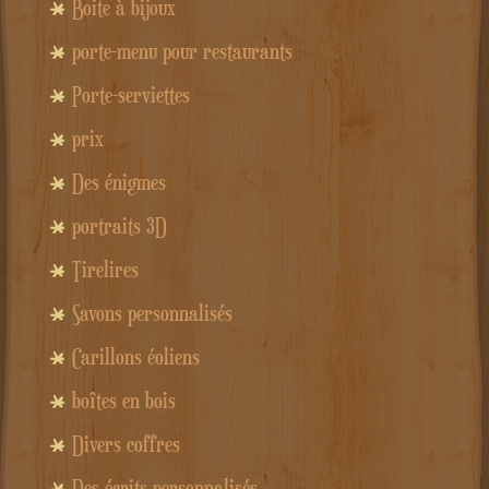
Boite à bijoux
porte-menu pour restaurants
Porte-serviettes
prix
Des énigmes
portraits 3D
Tirelires
Savons personnalisés
Carillons éoliens
boîtes en bois
Divers coffres
Des écrits personnalisés