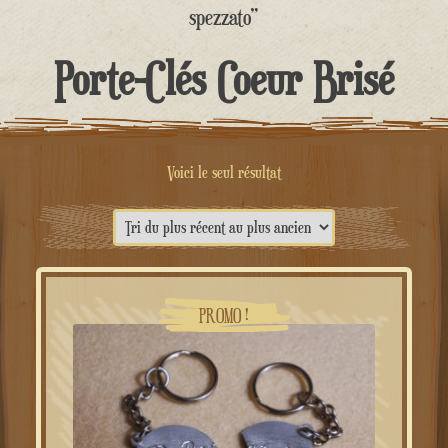
contenu
spezzato”
Porte-Clés Coeur Brisé
Voici le seul résultat
PROMO !