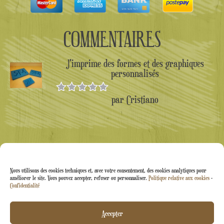
COMMENTAIRES
J'imprime des formes et des graphiques
personnalisés
par Cristiano
Note
5
sur
5
Nous utilisons des cookies techniques et, avec votre consentement, des cookies analytiques pour
améliorer le site. Vous pouvez accepter, refuser ou personnaliser.
Politique relative aux cookies
-
Confidentialité
Arti&Inventive ® 2005-2026 | Numéro de TVA :
Accepter