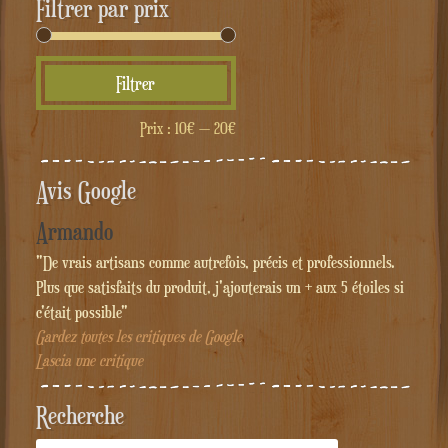
Filtrer par prix
Prix
Prix
Filtrer
min
max
Prix :
10€
—
20€
Avis Google
Armando
"De vrais artisans comme autrefois, précis et professionnels.
Plus que satisfaits du produit, j'ajouterais un + aux 5 étoiles si
c'était possible"
Gardez toutes les critiques de Google
Lascia une critique
Recherche