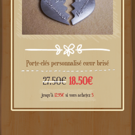
Porte-clés personnalisé cœur brisé
Le
Le
27.50
€
18.50
€
prix
prix
jusqu'à
12.95
€
si vous achetez
5
initial
actuel
était :
est :