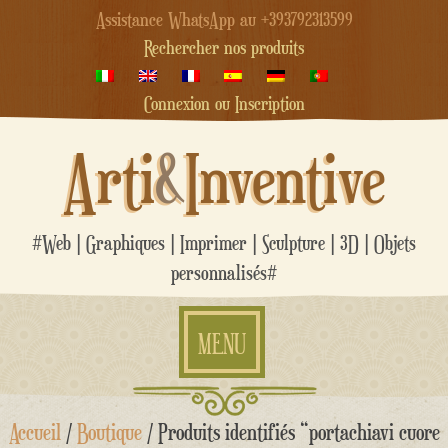
Assistance WhatsApp au +393792313599
Rechercher nos produits
Connexion ou Inscription
Arti
&
Inventive
#Web | Graphiques | Imprimer | Sculpture | 3D | Objets
personnalisés#
MENU
Aller
Accueil
/
Boutique
/ Produits identifiés “portachiavi cuore
au