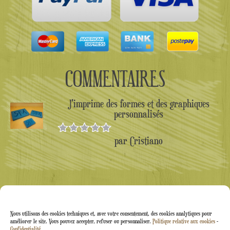
COMMENTAIRES
J'imprime des formes et des graphiques
personnalisés
par Cristiano
Note
5
sur
5
Nous utilisons des cookies techniques et, avec votre consentement, des cookies analytiques pour
améliorer le site. Vous pouvez accepter, refuser ou personnaliser.
Politique relative aux cookies
-
Confidentialité