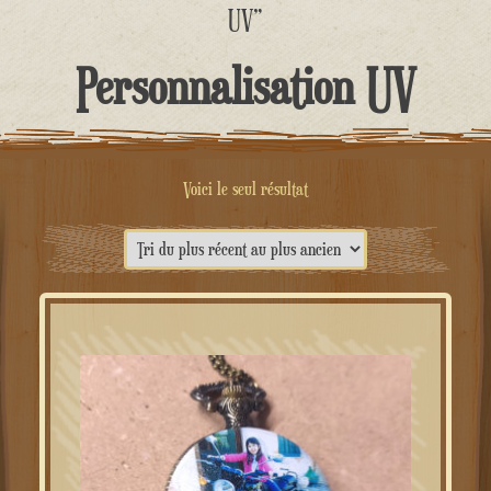
contenu
UV”
Personnalisation UV
Voici le seul résultat