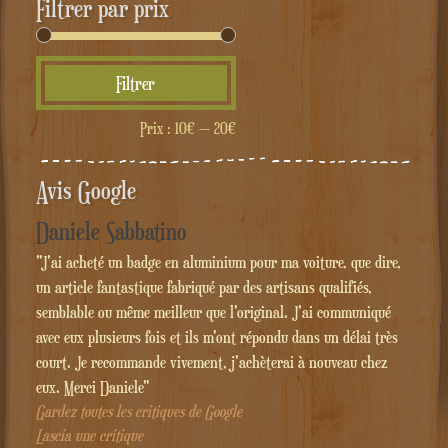
Filtrer par prix
Prix
Prix
Filtrer
min
max
Prix :
10€
—
20€
Avis Google
Daniele Sabbatino
"J'ai acheté un badge en aluminium pour ma voiture, que dire,
un article fantastique fabriqué par des artisans qualifiés,
semblable ou même meilleur que l'original. J'ai communiqué
avec eux plusieurs fois et ils m'ont répondu dans un délai très
court. Je recommande vivement, j'achèterai à nouveau chez
eux. Merci Daniele"
Gardez toutes les critiques de Google
Lascia une critique