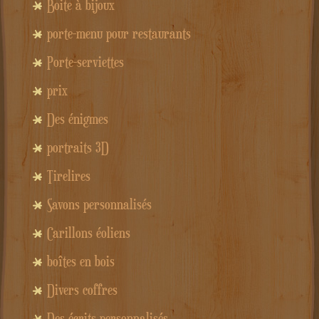
Boite à bijoux
porte-menu pour restaurants
Porte-serviettes
prix
Des énigmes
portraits 3D
Tirelires
Savons personnalisés
Carillons éoliens
boîtes en bois
Divers coffres
Des écrits personnalisés