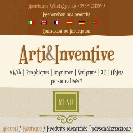
Assistance WhatsApp au +393792313599
Rechercher nos produits
Connexion ou Inscription
Arti
&
Inventive
#Web | Graphiques | Imprimer | Sculpture | 3D | Objets
personnalisés#
MENU
Aller
Accueil
/
Boutique
/ Produits identifiés “personalizzazione
au