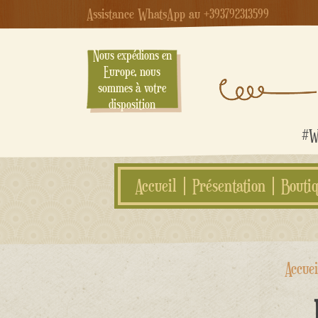
Assistance WhatsApp au +393792313599
Nous expédions en
Europe, nous
sommes à votre
disposition
#We
Accueil
Présentation
Bouti
Aller
Accuei
au
contenu