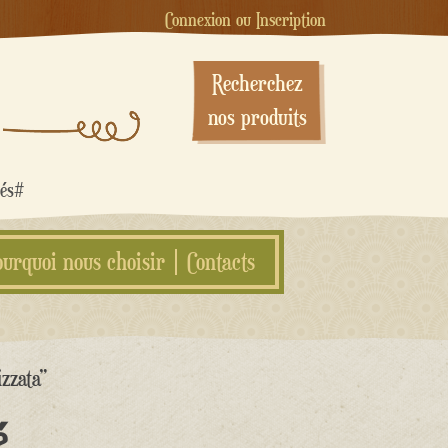
Connexion ou Inscription
Recherchez
nos produits
sés#
ourquoi nous choisir
Contacts
izzata”
é