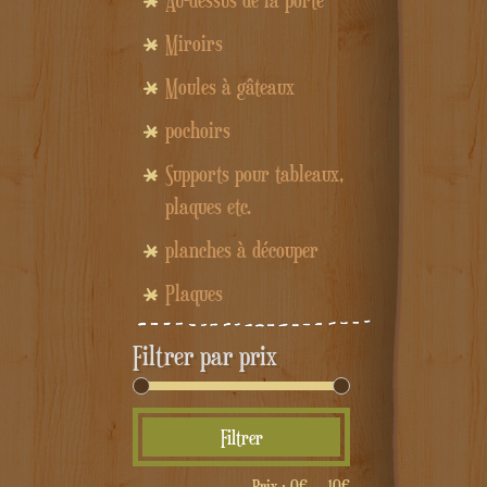
Au-dessus de la porte
Miroirs
Moules à gâteaux
pochoirs
Supports pour tableaux,
plaques etc.
planches à découper
Plaques
Filtrer par prix
Prix
Prix
Filtrer
min
max
Prix :
0€
—
10€