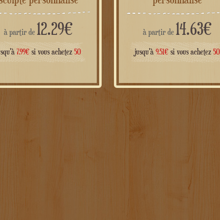
12.29
€
14.63
€
à partir de
à partir de
usqu'à
7.99
€
si vous achetez
50
jusqu'à
9.51
€
si vous achetez
5