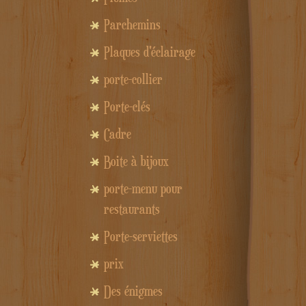
Parchemins
Plaques d'éclairage
porte-collier
Porte-clés
Cadre
Boite à bijoux
porte-menu pour
restaurants
Porte-serviettes
prix
Des énigmes