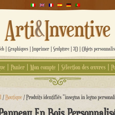
Arti
&
Inventive
b | Graphiques | Imprimer | Sculpture | 3D | Objets personnali
que
Panier
Mon compte
Sélection des œuvres
P
l
/
Boutique
/ Produits identifiés “insegna in legno personal
Panneau En Bois Personnalis