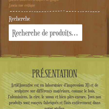
Lascia une critique
Recherche
Recherche
pour :
PRÉSENTATION
Arti&Inventive est un laboratoire d'impression 3D et de
sculpture sur différents matériaux, comme le bois,
l'aluminium, la cire, le savon et bien plus encore. Tous nos
produits sont conçus, fabriqués et finis entièrement dans
notre atelier.