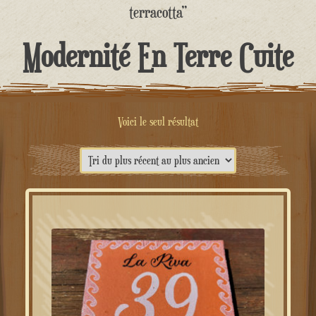
contenu
terracotta”
Modernité En Terre Cuite
Voici le seul résultat