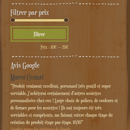
Filtrer par prix
Prix
Prix
Filtrer
min
max
Prix :
10€
—
20€
Avis Google
Marco Cestari
"Produit vraiment excellent, personnel très gentil et super
serviable, j'achèterai certainement d'autres assiettes
personnalisées chez eux ! Large choix de polices, de couleurs et
de formes pour les assiettes ! Ils ont toujours été très
serviables et compétents, me faisant suivre chaque étape du
création du produit étape par étape. 10/10"
Gardez toutes les critiques de Google