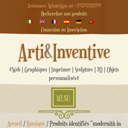
Assistance WhatsApp au +393792313599
Rechercher nos produits
Connexion ou Inscription
Arti
&
Inventive
#Web | Graphiques | Imprimer | Sculpture | 3D | Objets
personnalisés#
MENU
Aller
Accueil
/
Boutique
/ Produits identifiés “modernità in
au