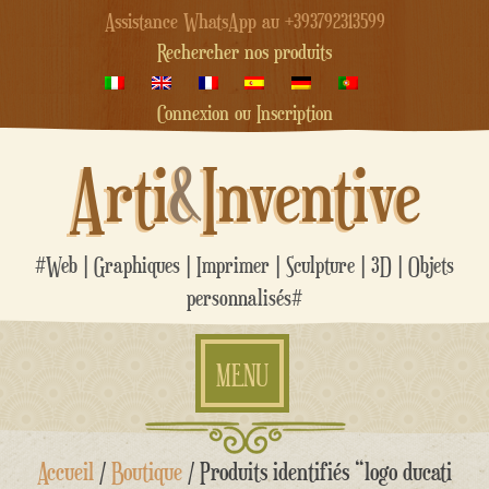
Assistance WhatsApp au +393792313599
Rechercher nos produits
Connexion ou Inscription
Arti
&
Inventive
#Web | Graphiques | Imprimer | Sculpture | 3D | Objets
personnalisés#
MENU
Aller
Accueil
/
Boutique
/ Produits identifiés “logo ducati
au