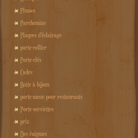
Plumes
Parchemins
Plaques d'éclairage
porte-collier
Porte-clés
Cadre
Boite à bijoux
porte-menu pour restaurants
Porte-serviettes
prix
Des énigmes