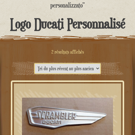
contenu
personalizzato”
Logo Ducati Personnalisé
Trié
2 résultats affichés
du
plus
récent
au
plus
ancien