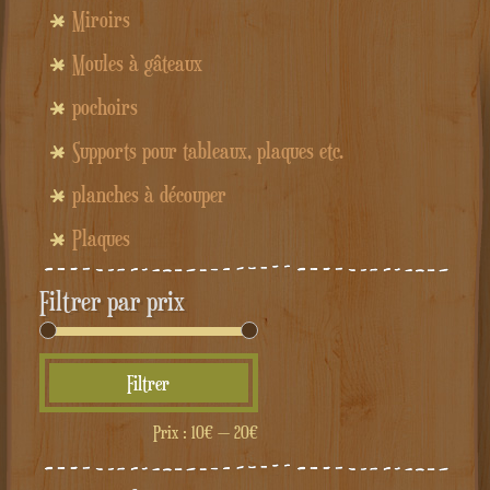
Miroirs
Moules à gâteaux
pochoirs
Supports pour tableaux, plaques etc.
planches à découper
Plaques
Filtrer par prix
Prix
Prix
Filtrer
min
max
Prix :
10€
—
20€