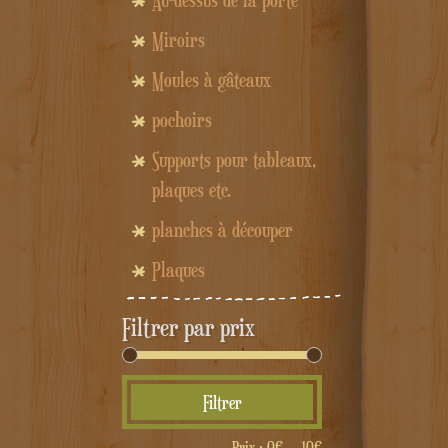
Au-dessus de la porte
Miroirs
Moules à gâteaux
pochoirs
Supports pour tableaux,
plaques etc.
planches à découper
Plaques
Filtrer par prix
Prix
Prix
Filtrer
min
max
Prix :
0€
—
10€