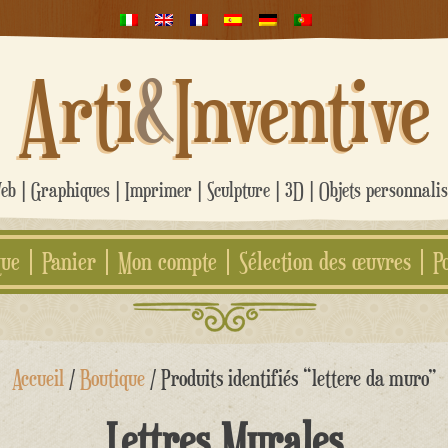
Arti
&
Inventive
b | Graphiques | Imprimer | Sculpture | 3D | Objets personnali
que
Panier
Mon compte
Sélection des œuvres
P
Accueil
/
Boutique
/ Produits identifiés “lettere da muro”
Lettres Murales