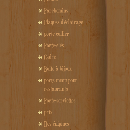
Parchemins
Plaques d'éclairage
porte-collier
Porte-clés
Cadre
Boite à bijoux
porte-menu pour
restaurants
Porte-serviettes
prix
Des énigmes