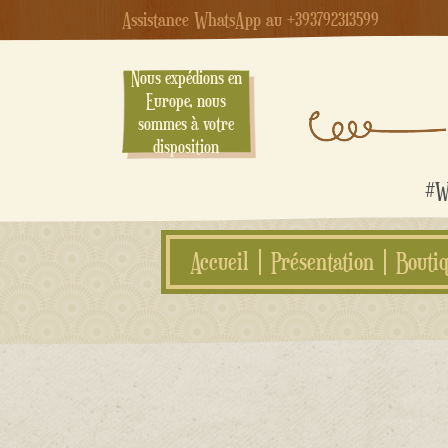
Assistance WhatsApp au +393792313599
Nous expédions en
Europe, nous
sommes à votre
disposition
#We
Accueil
Présentation
Bouti
Aller
au
contenu