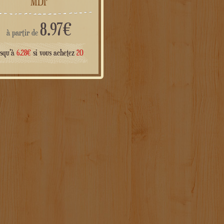
8.97
€
à partir de
usqu'à
6.28
€
si vous achetez
20