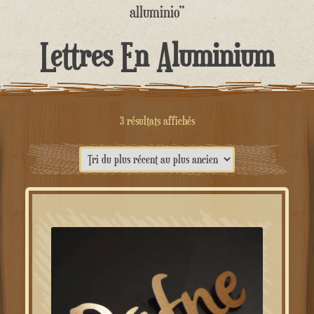
contenu
alluminio”
Lettres En Aluminium
Trié
3 résultats affichés
du
plus
récent
au
plus
ancien