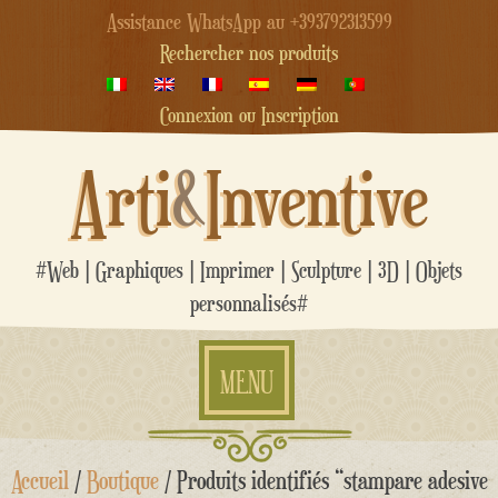
Assistance WhatsApp au +393792313599
Rechercher nos produits
Connexion ou Inscription
Arti
&
Inventive
#Web | Graphiques | Imprimer | Sculpture | 3D | Objets
personnalisés#
MENU
Aller
Accueil
/
Boutique
/ Produits identifiés “stampare adesive
au