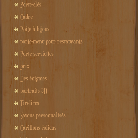
Porte-clés
Cadre
Boite à bijoux
porte-menu pour restaurants
Porte-serviettes
prix
Des énigmes
portraits 3D
Tirelires
Savons personnalisés
Carillons éoliens