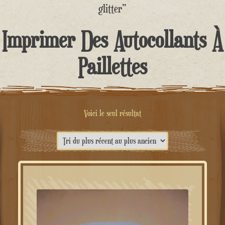
contenu
glitter”
Imprimer Des Autocollants À
Paillettes
Voici le seul résultat