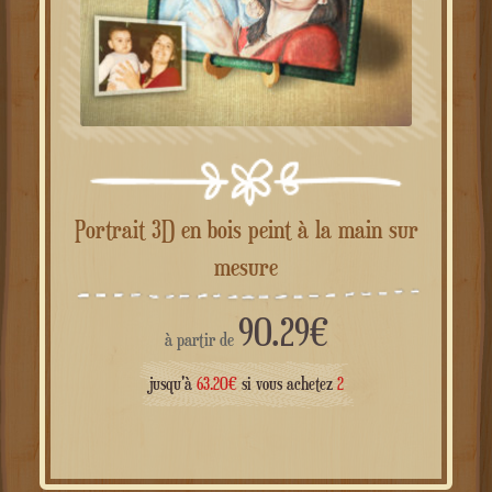
Portrait 3D en bois peint à la main sur
mesure
90.29
€
à partir de
jusqu'à
63.20
€
si vous achetez
2