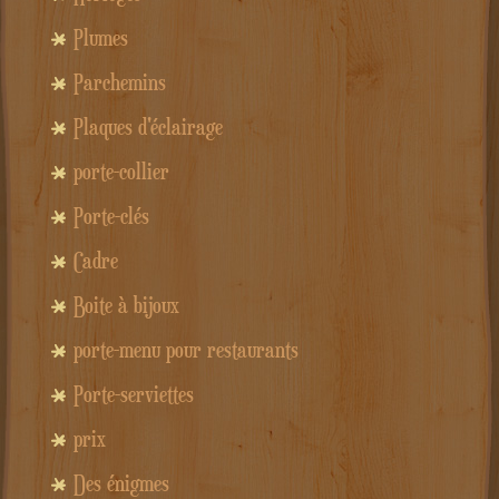
Plumes
Parchemins
Plaques d'éclairage
porte-collier
Porte-clés
Cadre
Boite à bijoux
porte-menu pour restaurants
Porte-serviettes
prix
Des énigmes