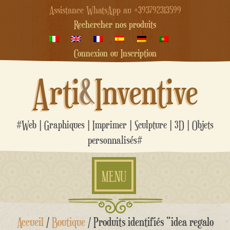
Assistance WhatsApp au +393792313599
Rechercher nos produits
Connexion ou Inscription
Arti
&
Inventive
#Web | Graphiques | Imprimer | Sculpture | 3D | Objets
personnalisés#
MENU
Aller
Accueil
/
Boutique
/ Produits identifiés “idea regalo
au