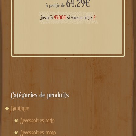
64.29
€
à partir de
jusqu'à
45.00
€
si vous achetez
2
Catégories de produits
Boutique
Accessoires auto
Accessoires moto