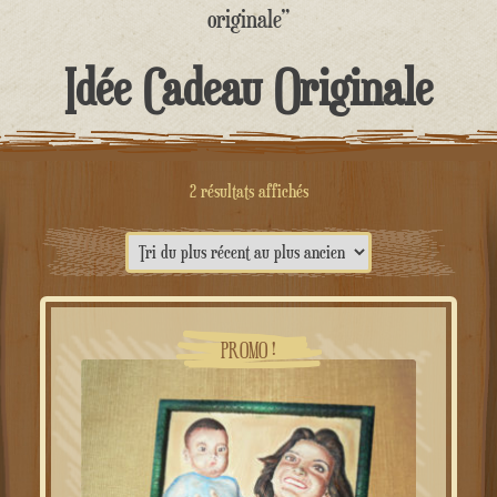
contenu
originale”
Idée Cadeau Originale
Trié
2 résultats affichés
du
plus
récent
au
PROMO !
plus
ancien