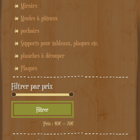
Miroirs
Moules à gâteaux
pochoirs
Supports pour tableaux, plaques etc.
planches à découper
Plaques
Filtrer par prix
Prix
Prix
Filtrer
min
max
Prix :
40€
—
70€