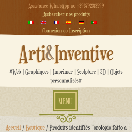
Assistance WhatsApp au +393792313599
Rechercher nos produits
Connexion ou Inscription
Arti
&
Inventive
#Web | Graphiques | Imprimer | Sculpture | 3D | Objets
personnalisés#
MENU
Aller
Accueil
/
Boutique
/ Produits identifiés “orologio fatto a
au