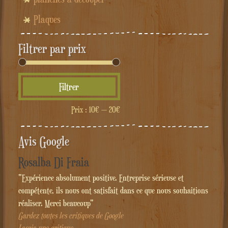
Plaques
Filtrer par prix
Prix
Prix
Filtrer
min
max
Prix :
10€
—
20€
Avis Google
Rosalba Di Fraia
"Expérience absolument positive. Entreprise sérieuse et
compétente, ils nous ont satisfait dans ce que nous souhaitions
réaliser. Merci beaucoup"
Gardez toutes les critiques de Google
Lascia une critique