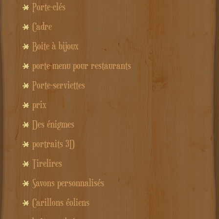
Porte-clés
Cadre
Boite à bijoux
porte-menu pour restaurants
Porte-serviettes
prix
Des énigmes
portraits 3D
Tirelires
Savons personnalisés
Carillons éoliens