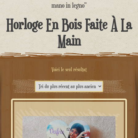
contenu
mano in legno”
Horloge En Bois Faite À La
Main
Voici le seul résultat