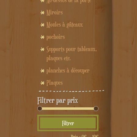
Au-dessus de la porte
Miroirs
Moules à gâteaux
pochoirs
Supports pour tableaux,
plaques etc.
planches à découper
Plaques
Filtrer par prix
Prix
Prix
Filtrer
min
max
Prix :
0€
—
10€