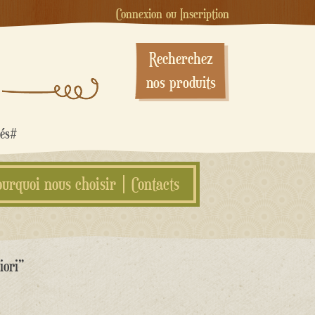
Connexion ou Inscription
Recherchez
nos produits
sés#
ourquoi nous choisir
Contacts
iori”