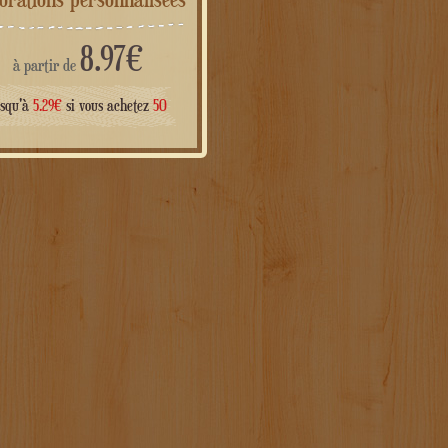
8.97
€
à partir de
usqu'à
5.29
€
si vous achetez
50