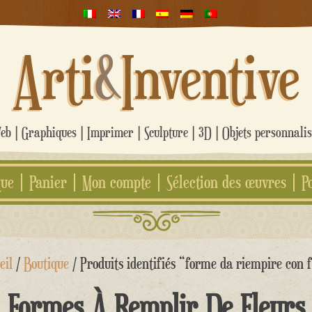
Arti
&
Inventive
b | Graphiques | Imprimer | Sculpture | 3D | Objets personnali
que
Panier
Mon compte
Sélection des œuvres
P
eil
/
Boutique
/ Produits identifiés “forme da riempire con f
Formes À Remplir De Fleurs