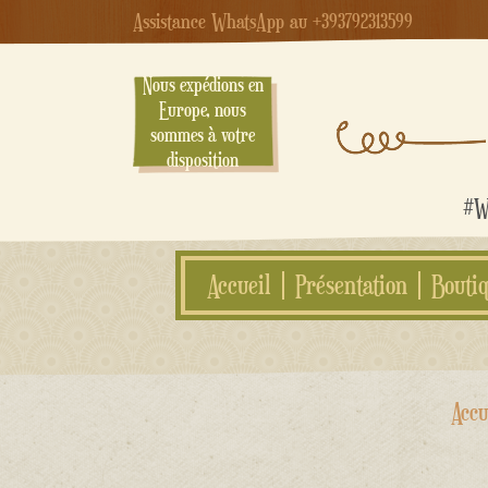
Assistance WhatsApp au +393792313599
Nous expédions en
Europe, nous
sommes à votre
disposition
#We
Accueil
Présentation
Bouti
Aller
Accu
au
contenu