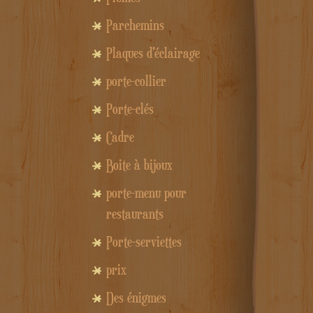
Parchemins
Plaques d'éclairage
porte-collier
Porte-clés
Cadre
Boite à bijoux
porte-menu pour
restaurants
Porte-serviettes
prix
Des énigmes