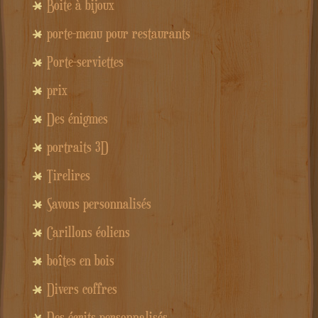
Boite à bijoux
porte-menu pour restaurants
Porte-serviettes
prix
Des énigmes
portraits 3D
Tirelires
Savons personnalisés
Carillons éoliens
boîtes en bois
Divers coffres
Des écrits personnalisés