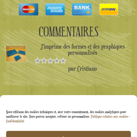
COMMENTAIRES
J'imprime des formes et des graphiques
personnalisés
par Cristiano
Note
5
sur
5
Nous utilisons des cookies techniques et, avec votre consentement, des cookies analytiques pour
améliorer le site. Vous pouvez accepter, refuser ou personnaliser.
Politique relative aux cookies
-
Confidentialité
Arti&Inventive ® 2005-2026 | Numéro de TVA :