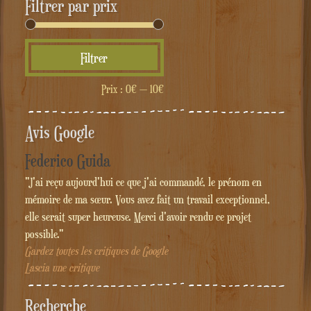
Filtrer par prix
Prix
Prix
Filtrer
min
max
Prix :
0€
—
10€
Avis Google
Federico Guida
"J'ai reçu aujourd'hui ce que j'ai commandé, le prénom en
mémoire de ma sœur. Vous avez fait un travail exceptionnel,
elle serait super heureuse. Merci d'avoir rendu ce projet
possible."
Gardez toutes les critiques de Google
Lascia une critique
Recherche