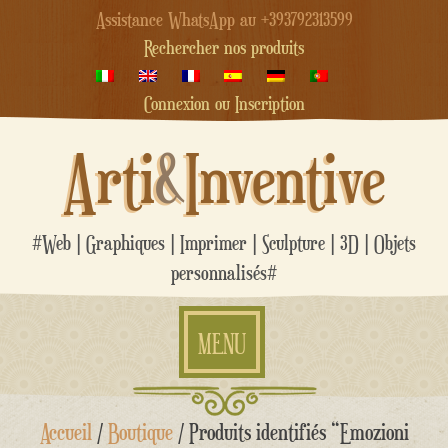
Assistance WhatsApp au +393792313599
Rechercher nos produits
Connexion ou Inscription
Arti
&
Inventive
#Web | Graphiques | Imprimer | Sculpture | 3D | Objets
personnalisés#
MENU
Aller
Accueil
/
Boutique
/ Produits identifiés “Emozioni
au